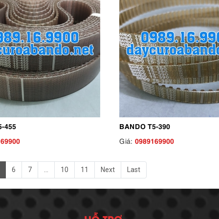
-455
BANDO T5-390
169900
0989169900
Giá:
6
7
...
10
11
Next
Last
HỖ TRỢ