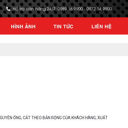
Hỗ trợ bán hàng 24/7: 0989 16 9900 - 0972 14 9900
HÌNH ẢNH
TIN TỨC
LIÊN HỆ
 NGUYÊN ỐNG, CẮT THEO BẢN RỘNG CỦA KHÁCH HÀNG, XUẤT