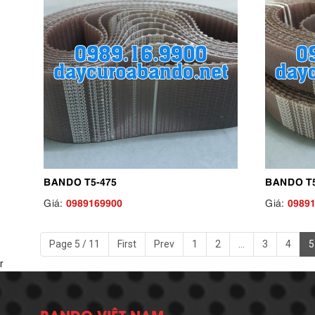
BANDO T5-475
BANDO T5
0989169900
0989
Giá:
Giá:
Page 5 / 11
First
Prev
1
2
...
3
4
5
r
BANDO VIỆT NAM