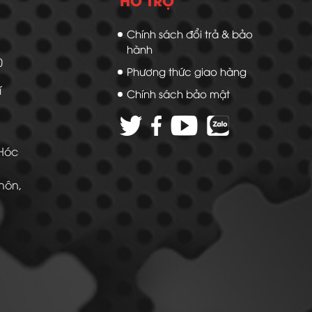
Chính sách đổi trả & bảo
hành
20
Phương thức giao hàng
í
Chính sách bảo mật
 Hóc
Thôn,
 -