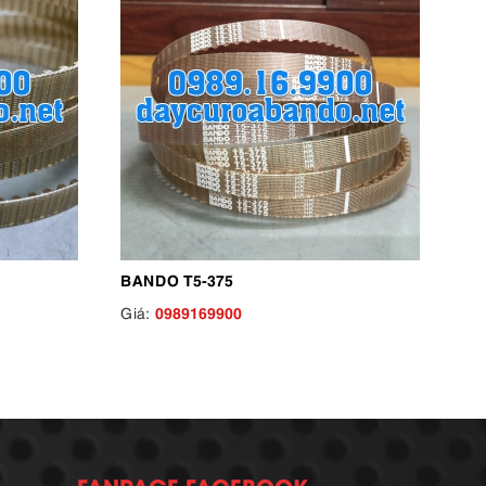
BANDO T5-375
0989169900
Giá:
FANPAGE FACEBOOK