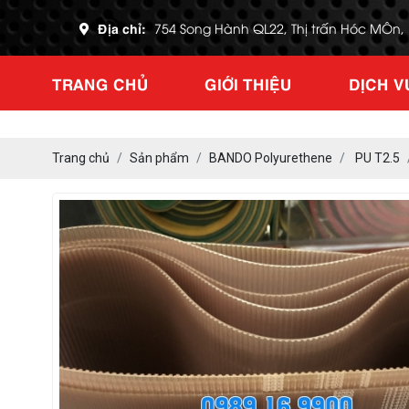
Địa chỉ:
754 Song Hành QL22, Thị trấn Hóc MÔn
TRANG CHỦ
GIỚI THIỆU
DỊCH V
Trang chủ
Sản phẩm
BANDO Polyurethene
PU T2.5