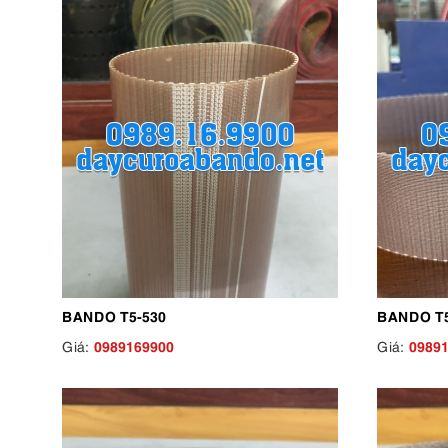
BANDO T5-530
BANDO T5
0989169900
0989
Giá:
Giá: