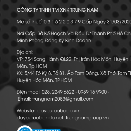
CÔNG TY TNHH TM XNK TRUNG NAM
Mã số thuế: 0 3 1 6 2 2 0 3 7 9 Cấp Ngày 31/03/20
Nơi Cấp: Sở Kế Hoạch Và Đầu Tư Thành Phố Hồ Ch
Minh Phòng Đăng Ký Kinh Doanh
Địa chỉ:
VP: 754 Song Hành QL22, Thị trấn Hóc Môn, Huyện
Môn, Tp.HCM
KX: 5/44 Tô Ký 8, Tổ 81, Ấp Tam Đông, Xã Thới Tam 
Huyện Hóc Môn, TP.HCM
Điện thoại: 028. 2249 6622 - 0989 16 9900
Email: trungnam2083@gmail.com
Website: daycuroabado.vn-
daycuroabando.net- trungnamgroup.vn