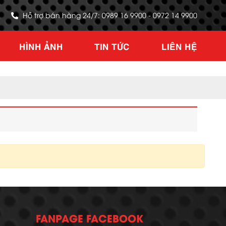
Hỗ trợ bán hàng 24/7: 0989 16 9900 - 0972 14 9900
HÌNH ẢNH
TIN TỨC
LIÊN HỆ
FANPAGE FACEBOOK