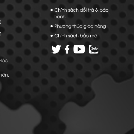
Chính sách đổi trả & bảo
hành
20
Phương thức giao hàng
í
Chính sách bảo mật
 Hóc
Thôn,
 -