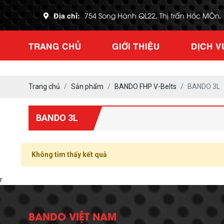
Địa chỉ:
754 Song Hành QL22, Thị trấn Hóc MÔn
TRANG CHỦ
GIỚI THIỆU
DỊCH V
Trang chủ
Sản phẩm
BANDO FHP V-Belts
BANDO 3L
BANDO 3L
Không tìm thấy kết quả
r
BANDO VIỆT NAM