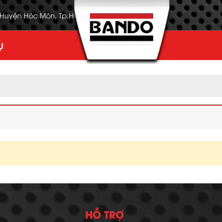
, Huyện Hóc Môn, Tp.HCM
Ụ
HỖ TRỢ