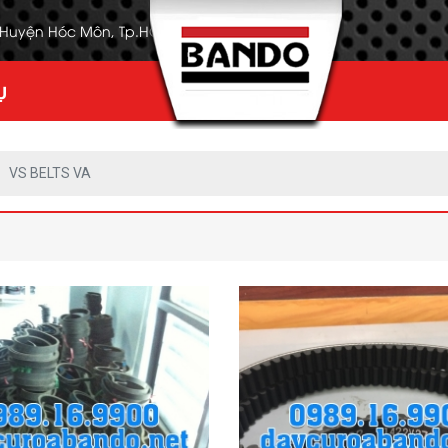
, Huyện Hóc Môn, Tp.HCM
Ụ
VS BELTS VA