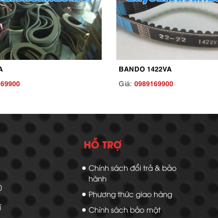
A
BANDO 1422VA
169900
0989169900
Giá:
HỖ TRỢ
Chính sách đổi trả & bảo
hành
20
Phương thức giao hàng
í
Chính sách bảo mật