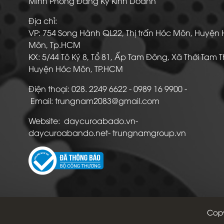
Minh Phòng Đăng Ký Kinh Doanh
Địa chỉ:
VP: 754 Song Hành QL22, Thị trấn Hóc Môn, Huyện
Môn, Tp.HCM
KX: 5/44 Tô Ký 8, Tổ 81, Ấp Tam Đông, Xã Thới Tam 
Huyện Hóc Môn, TP.HCM
Điện thoại: 028. 2249 6622 - 0989 16 9900
Email: trungnam2083@gmail.com
Website: daycuroabado.vn-
daycuroabando.net- trungnamgroup.vn
Copy