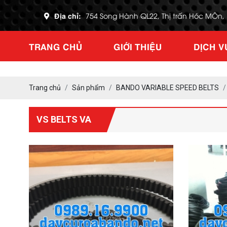
Địa chỉ:
754 Song Hành QL22, Thị trấn Hóc MÔn
TRANG CHỦ
GIỚI THIỆU
DỊCH V
Trang chủ
Sản phẩm
BANDO VARIABLE SPEED BELTS
VS BELTS VA