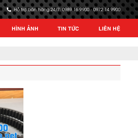
Hỗ trợ bán hàng 24/7: 0989 16 9900 - 0972 14 9900
HÌNH ẢNH
TIN TỨC
LIÊN HỆ