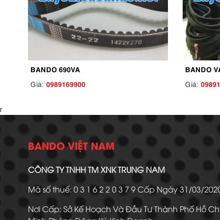
BANDO 690VA
BANDO V
0989169900
0989
Giá:
Giá:
r
BANDO VIỆT NAM
CÔNG TY TNHH TM XNK TRUNG NAM
Mã số thuế: 0 3 1 6 2 2 0 3 7 9 Cấp Ngày 31/03/20
Nơi Cấp: Sở Kế Hoạch Và Đầu Tư Thành Phố Hồ Ch