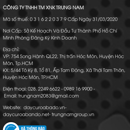
CÔNG TY TNHH TM XNK TRUNG NAM
Mã số thuế: 0 3 1 6 2 2 0 3 7 9 Cấp Ngày 31/03/2020
Nơi Cấp: Sở Kế Hoạch Và Đầu Tư Thành Phố Hồ Chí
Minh Phòng Đăng Ký Kinh Doanh
Địa chỉ:
VP: 754 Song Hành QL22, Thị trấn Hóc Môn, Huyện Hóc
Môn, Tp.HCM
KX: 5/44 Tô Ký 8, Tổ 81, Ấp Tam Đông, Xã Thới Tam Thôn,
Huyện Hóc Môn, TP.HCM
Điện thoại: 028. 2249 6622 - 0989 16 9900 -
Email: trungnam2083@gmail.com
Website: daycuroabado.vn-
daycuroabando.net- trungnamgroup.vn