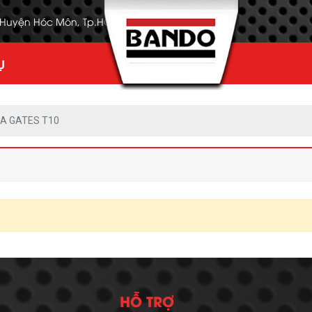
, Huyện Hóc Môn, Tp.HCM
Ụ
A GATES T10
HỖ TRỢ