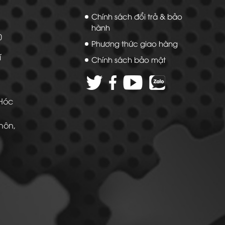
Chính sách đổi trả & bảo
hành
20
Phương thức giao hàng
í
Chính sách bảo mật
 Hóc
Thôn,
 -