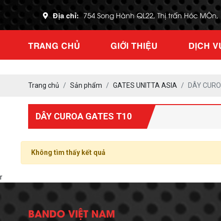
Địa chỉ:
754 Song Hành QL22, Thị trấn Hóc MÔn
TRANG CHỦ
GIỚI THIỆU
DỊCH V
Trang chủ
Sản phẩm
GATES UNITTA ASIA
DÂY CURO
DÂY CUROA GATES T10
Không tìm thấy kết quả
r
BANDO VIỆT NAM