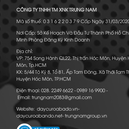
CÔNG TY TNHH TM XNK TRUNG NAM
Mã số thuế: 0 3 1 6 2 2 0 3 7 9 Cấp Ngày 31/03/20
Nơi Cấp: Sở Kế Hoạch Và Đầu Tư Thành Phố Hồ Ch
Minh Phòng Đăng Ký Kinh Doanh
Địa chỉ:
VP: 754 Song Hành QL22, Thị trấn Hóc Môn, Huyện
Môn, Tp.HCM
KX: 5/44 Tô Ký 8, Tổ 81, Ấp Tam Đông, Xã Thới Tam 
Huyện Hóc Môn, TP.HCM
Điện thoại: 028. 2249 6622 - 0989 16 9900
Email: trungnam2083@gmail.com
Website: daycuroabado.vn-
daycuroabando.net- trungnamgroup.vn