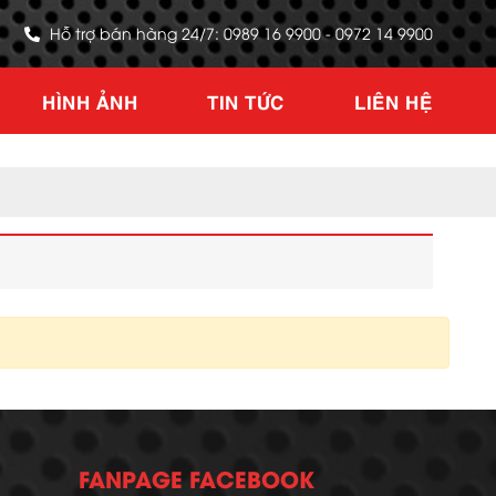
Hỗ trợ bán hàng 24/7: 0989 16 9900 - 0972 14 9900
HÌNH ẢNH
TIN TỨC
LIÊN HỆ
FANPAGE FACEBOOK