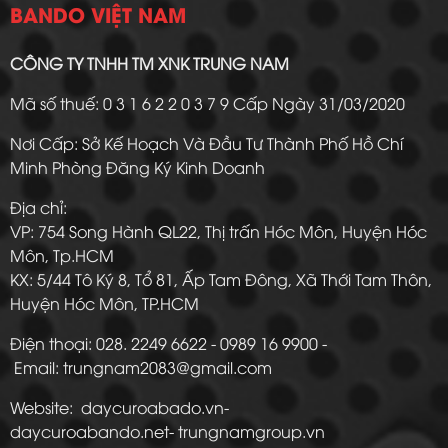
BANDO VIỆT NAM
CÔNG TY TNHH TM XNK TRUNG NAM
Mã số thuế: 0 3 1 6 2 2 0 3 7 9 Cấp Ngày 31/03/2020
Nơi Cấp: Sở Kế Hoạch Và Đầu Tư Thành Phố Hồ Chí
Minh Phòng Đăng Ký Kinh Doanh
Địa chỉ:
VP: 754 Song Hành QL22, Thị trấn Hóc Môn, Huyện Hóc
Môn, Tp.HCM
KX: 5/44 Tô Ký 8, Tổ 81, Ấp Tam Đông, Xã Thới Tam Thôn,
Huyện Hóc Môn, TP.HCM
Điện thoại: 028. 2249 6622 - 0989 16 9900 -
Email: trungnam2083@gmail.com
Website: daycuroabado.vn-
daycuroabando.net- trungnamgroup.vn