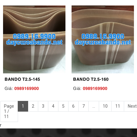
BANDO T2.5-145
BANDO T2.5-160
0989169900
0989169900
Giá:
Giá:
Page
1
2
3
4
5
6
7
...
10
11
Next
1 /
11
r