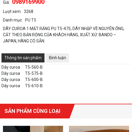
0989169900
Giá:
Lượt xem:
3268
Danh mục:
PU T5
DÂY CUROA 1 MẶT RĂNG PU T5-475, DÂY NHẬP VỀ NGUYÊN ỐNG,
CẮT THEO BẢN RỘNG CỦA KHÁCH HÀNG, XUẤT XỨ: BANDO –
JAPAN, HÀNG CÓ SẴN.
Thông tin sản phẩm
Bình luận
Dây curoa
T5-560-B
Dây curoa
T5-575-B
Dây curoa
T5-600-B
Dây curoa
T5-610-B
SẢN PHẨM CÙNG LOẠI