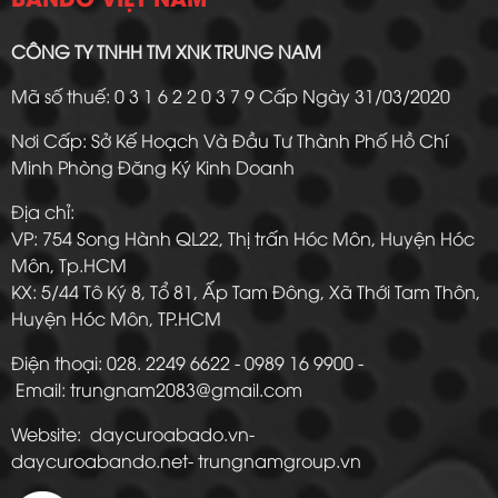
CÔNG TY TNHH TM XNK TRUNG NAM
Mã số thuế: 0 3 1 6 2 2 0 3 7 9 Cấp Ngày 31/03/2020
Nơi Cấp: Sở Kế Hoạch Và Đầu Tư Thành Phố Hồ Chí
Minh Phòng Đăng Ký Kinh Doanh
Địa chỉ:
VP: 754 Song Hành QL22, Thị trấn Hóc Môn, Huyện Hóc
Môn, Tp.HCM
KX: 5/44 Tô Ký 8, Tổ 81, Ấp Tam Đông, Xã Thới Tam Thôn,
Huyện Hóc Môn, TP.HCM
Điện thoại: 028. 2249 6622 - 0989 16 9900 -
Email: trungnam2083@gmail.com
Website: daycuroabado.vn-
daycuroabando.net- trungnamgroup.vn