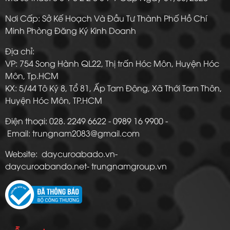
Nơi Cấp: Sở Kế Hoạch Và Đầu Tư Thành Phố Hồ Chí
Minh Phòng Đăng Ký Kinh Doanh
Địa chỉ:
VP: 754 Song Hành QL22, Thị trấn Hóc Môn, Huyện Hóc
Môn, Tp.HCM
KX: 5/44 Tô Ký 8, Tổ 81, Ấp Tam Đông, Xã Thới Tam Thôn,
Huyện Hóc Môn, TP.HCM
Điện thoại: 028. 2249 6622 - 0989 16 9900 -
Email: trungnam2083@gmail.com
Website: daycuroabado.vn-
daycuroabando.net- trungnamgroup.vn