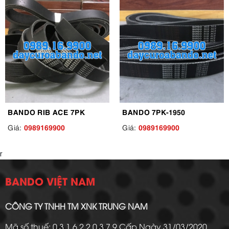
BANDO RIB ACE 7PK
BANDO 7PK-1950
0989169900
0989169900
Giá:
Giá:
r
BANDO VIỆT NAM
CÔNG TY TNHH TM XNK TRUNG NAM
Mã số thuế: 0 3 1 6 2 2 0 3 7 9 Cấp Ngày 31/03/2020