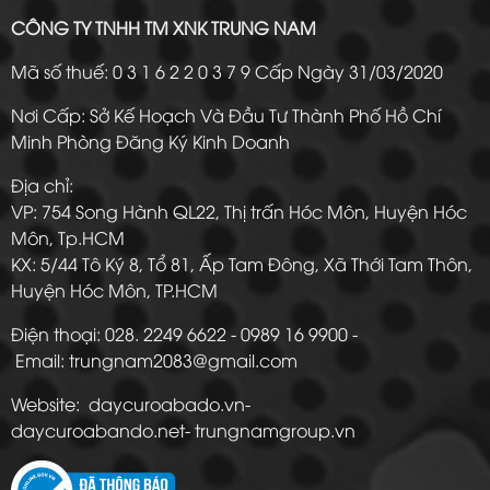
CÔNG TY TNHH TM XNK TRUNG NAM
Mã số thuế: 0 3 1 6 2 2 0 3 7 9 Cấp Ngày 31/03/2020
Nơi Cấp: Sở Kế Hoạch Và Đầu Tư Thành Phố Hồ Chí
Minh Phòng Đăng Ký Kinh Doanh
Địa chỉ:
VP: 754 Song Hành QL22, Thị trấn Hóc Môn, Huyện Hóc
Môn, Tp.HCM
KX: 5/44 Tô Ký 8, Tổ 81, Ấp Tam Đông, Xã Thới Tam Thôn,
Huyện Hóc Môn, TP.HCM
Điện thoại: 028. 2249 6622 - 0989 16 9900 -
Email: trungnam2083@gmail.com
Website: daycuroabado.vn-
daycuroabando.net- trungnamgroup.vn