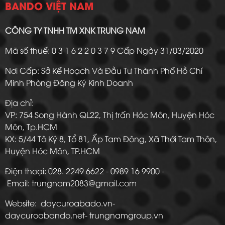
BANDO VIỆT NAM
CÔNG TY TNHH TM XNK TRUNG NAM
Mã số thuế: 0 3 1 6 2 2 0 3 7 9 Cấp Ngày 31/03/2020
Nơi Cấp: Sở Kế Hoạch Và Đầu Tư Thành Phố Hồ Chí
Minh Phòng Đăng Ký Kinh Doanh
Địa chỉ:
VP: 754 Song Hành QL22, Thị trấn Hóc Môn, Huyện Hóc
Môn, Tp.HCM
KX: 5/44 Tô Ký 8, Tổ 81, Ấp Tam Đông, Xã Thới Tam Thôn,
Huyện Hóc Môn, TP.HCM
Điện thoại: 028. 2249 6622 - 0989 16 9900 -
Email: trungnam2083@gmail.com
Website: daycuroabado.vn-
daycuroabando.net- trungnamgroup.vn