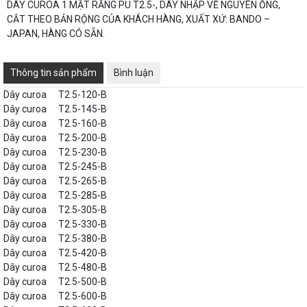
DÂY CUROA 1 MẶT RĂNG PU T2.5-, DÂY NHẬP VỀ NGUYÊN ỐNG,
CẮT THEO BẢN RỘNG CỦA KHÁCH HÀNG, XUẤT XỨ: BANDO –
JAPAN, HÀNG CÓ SẴN.
Thông tin sản phẩm
Bình luận
Dây curoa
T2.5-120-B
Dây curoa
T2.5-145-B
Dây curoa
T2.5-160-B
Dây curoa
T2.5-200-B
Dây curoa
T2.5-230-B
Dây curoa
T2.5-245-B
Dây curoa
T2.5-265-B
Dây curoa
T2.5-285-B
Dây curoa
T2.5-305-B
Dây curoa
T2.5-330-B
Dây curoa
T2.5-380-B
Dây curoa
T2.5-420-B
Dây curoa
T2.5-480-B
Dây curoa
T2.5-500-B
Dây curoa
T2.5-600-B