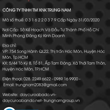
CÔNG TY TNHH TM XNK TRUNG NAM
Mã số thuế: 0 3 1 6 2 2 0 3 7 9 Cấp Ngày 31/03/2020
Nơi Cấp: Sở Kế Hoạch Và Đầu Tư Thành Phố Hồ Chí
Minh Phòng Đăng Ký Kinh Doanh
Địa chỉ:
VP: 754 Song Hành QL22, Thị trấn Hóc Môn, Huyện Hóc
Môn, Tp.HCM
KX: 5/44 Tô Ký 8, Tổ 81, Ấp Tam Đông, Xã Thới Tam Thôn,
Huyện Hóc Môn, TP.HCM
Điện thoại: 028. 2249 6622 - 0989 16 9900 -
Email: trungnam2083@gmail.com
Website: daycuroabado.vn-
daycuroabando.net- trungnamgroup.vn