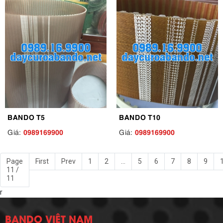
BANDO T5
BANDO T10
0989169900
0989169900
Giá:
Giá:
Page
First
Prev
1
2
...
5
6
7
8
9
11 /
11
r
BANDO VIỆT NAM