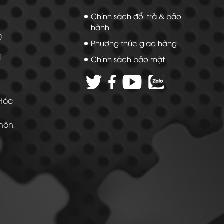
Chính sách đổi trả & bảo
hành
20
Phương thức giao hàng
í
Chính sách bảo mật
 Hóc
Thôn,
 -