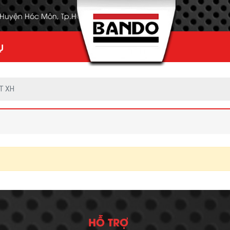
, Huyện Hóc Môn, Tp.HCM
Ụ
T XH
HỖ TRỢ