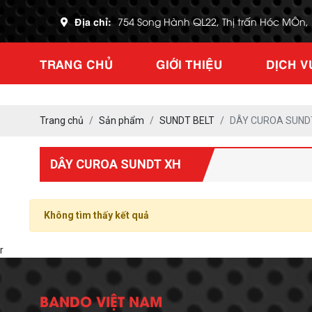
Địa chỉ:
754 Song Hành QL22, Thị trấn Hóc MÔn
TRANG CHỦ
GIỚI THIỆU
DỊCH V
Trang chủ
Sản phẩm
SUNDT BELT
DÂY CUROA SUND
DÂY CUROA SUNDT XH
Không tìm thấy kết quả
r
BANDO VIỆT NAM