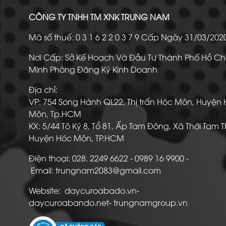
CÔNG TY TNHH TM XNK TRUNG NAM
Mã số thuế: 0 3 1 6 2 2 0 3 7 9 Cấp Ngày 31/03/20
Nơi Cấp: Sở Kế Hoạch Và Đầu Tư Thành Phố Hồ Ch
Minh Phòng Đăng Ký Kinh Doanh
Địa chỉ:
VP: 754 Song Hành QL22, Thị trấn Hóc Môn, Huyện
Môn, Tp.HCM
KX: 5/44 Tô Ký 8, Tổ 81, Ấp Tam Đông, Xã Thới Tam 
Huyện Hóc Môn, TP.HCM
Điện thoại: 028. 2249 6622 - 0989 16 9900
Email: trungnam2083@gmail.com
Website: daycuroabado.vn-
daycuroabando.net- trungnamgroup.vn