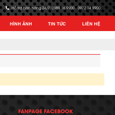
Hỗ trợ bán hàng 24/7: 0989 16 9900 - 0972 14 9900
HÌNH ẢNH
TIN TỨC
LIÊN HỆ
FANPAGE FACEBOOK