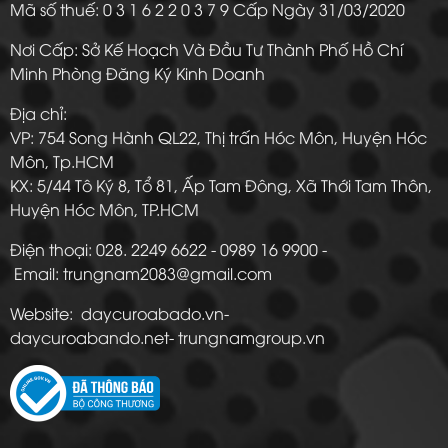
Mã số thuế: 0 3 1 6 2 2 0 3 7 9 Cấp Ngày 31/03/2020
Nơi Cấp: Sở Kế Hoạch Và Đầu Tư Thành Phố Hồ Chí
Minh Phòng Đăng Ký Kinh Doanh
Địa chỉ:
VP: 754 Song Hành QL22, Thị trấn Hóc Môn, Huyện Hóc
Môn, Tp.HCM
KX: 5/44 Tô Ký 8, Tổ 81, Ấp Tam Đông, Xã Thới Tam Thôn,
Huyện Hóc Môn, TP.HCM
Điện thoại: 028. 2249 6622 - 0989 16 9900 -
Email: trungnam2083@gmail.com
Website: daycuroabado.vn-
daycuroabando.net- trungnamgroup.vn