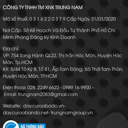
CÔNG TY TNHH TM XNK TRUNG NAM
Mã số thuế: 0 3 1 6 2 2 0 3 7 9 Cấp Ngày 31/03/2020
Nơi Cấp: Sở Kế Hoạch Và Đầu Tư Thành Phố Hồ Chí
Minh Phòng Đăng Ký Kinh Doanh
Địa chỉ:
VP: 754 Song Hành QL22, Thị trấn Hóc Môn, Huyện Hóc
Môn, Tp.HCM
KX: 5/44 Tô Ký 8, Tổ 81, Ấp Tam Đông, Xã Thới Tam Thôn,
Huyện Hóc Môn, TP.HCM
Điện thoại: 028. 2249 6622 - 0989 16 9900 -
Email: trungnam2083@gmail.com
Website: daycuroabado.vn-
daycuroabando.net- trungnamgroup.vn