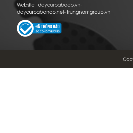
Website: daycuroabado.vn-
daycuroabando.net- trungnamgroup.vn
Copy