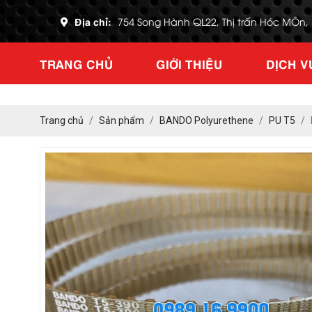
Địa chỉ:
754 Song Hành QL22, Thị trấn Hóc MÔn
TRANG CHỦ
GIỚI THIỆU
DỊCH V
Trang chủ
Sản phẩm
BANDO Polyurethene
PU T5