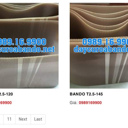
.5-120
BANDO T2.5-145
169900
0989169900
Giá:
11
Next
Last