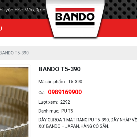
, Huyện Hóc Môn, Tp.HCM
Ụ
BANDO T5-390
BANDO T5-390
Mã sản phẩm:
T5-390
0989169900
Giá:
Lượt xem:
2292
Danh mục:
PU T5
DÂY CUROA 1 MẶT RĂNG PU T5-390, DÂY NHẬP V
XỨ: BANDO – JAPAN, HÀNG CÓ SẴN.