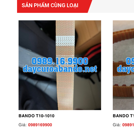
SẢN PHẨM CÙNG LOẠI
BANDO T10-1010
BANDO T1
0989169900
0989
Giá:
Giá: