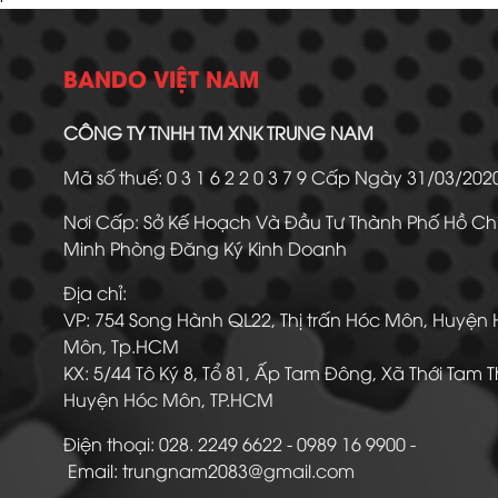
BANDO VIỆT NAM
CÔNG TY TNHH TM XNK TRUNG NAM
Mã số thuế: 0 3 1 6 2 2 0 3 7 9 Cấp Ngày 31/03/20
Nơi Cấp: Sở Kế Hoạch Và Đầu Tư Thành Phố Hồ Ch
Minh Phòng Đăng Ký Kinh Doanh
Địa chỉ:
VP: 754 Song Hành QL22, Thị trấn Hóc Môn, Huyện
Môn, Tp.HCM
KX: 5/44 Tô Ký 8, Tổ 81, Ấp Tam Đông, Xã Thới Tam 
Huyện Hóc Môn, TP.HCM
Điện thoại: 028. 2249 6622 - 0989 16 9900
Email: trungnam2083@gmail.com