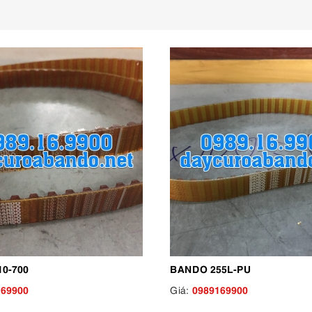
0-700
BANDO 255L-PU
169900
0989169900
Giá: