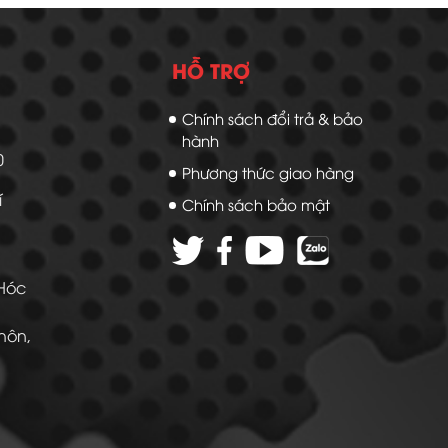
HỖ TRỢ
Chính sách đổi trả & bảo
hành
20
Phương thức giao hàng
í
Chính sách bảo mật
 Hóc
Thôn,
 -