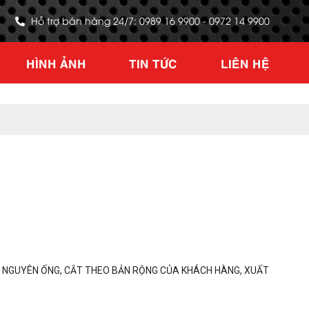
Hỗ trợ bán hàng 24/7: 0989 16 9900 - 0972 14 9900
HÌNH ẢNH
TIN TỨC
LIÊN HỆ
Ề NGUYÊN ỐNG, CẮT THEO BẢN RỘNG CỦA KHÁCH HÀNG, XUẤT