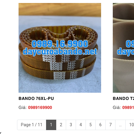
BANDO 76XL-PU
BANDO T2
0989169900
0989
Giá:
Giá:
Page 1 / 11
1
2
3
4
5
6
7
...
10
r