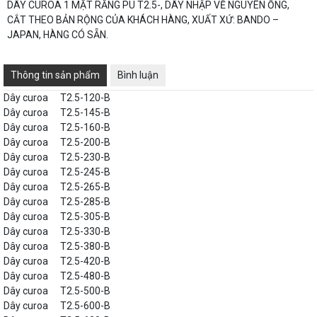
DÂY CUROA 1 MẶT RĂNG PU T2.5-, DÂY NHẬP VỀ NGUYÊN ỐNG,
CẮT THEO BẢN RỘNG CỦA KHÁCH HÀNG, XUẤT XỨ: BANDO –
JAPAN, HÀNG CÓ SẴN.
Thông tin sản phẩm
Bình luận
Dây curoa
T2.5-120-B
Dây curoa
T2.5-145-B
Dây curoa
T2.5-160-B
Dây curoa
T2.5-200-B
Dây curoa
T2.5-230-B
Dây curoa
T2.5-245-B
Dây curoa
T2.5-265-B
Dây curoa
T2.5-285-B
Dây curoa
T2.5-305-B
Dây curoa
T2.5-330-B
Dây curoa
T2.5-380-B
Dây curoa
T2.5-420-B
Dây curoa
T2.5-480-B
Dây curoa
T2.5-500-B
Dây curoa
T2.5-600-B