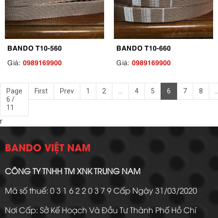
BANDO T10-560
BANDO T10-660
0989169900
0989169900
Giá:
Giá:
Page
First
Prev
1
2
...
4
5
6
7
8
..
6 /
11
r
BANDO VIỆT NAM
CÔNG TY TNHH TM XNK TRUNG NAM
Mã số thuế: 0 3 1 6 2 2 0 3 7 9 Cấp Ngày 31/03/2020
Nơi Cấp: Sở Kế Hoạch Và Đầu Tư Thành Phố Hồ Chí