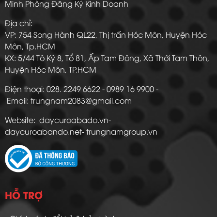
Minh Phòng Đăng Ký Kinh Doanh
Địa chỉ:
VP: 754 Song Hành QL22, Thị trấn Hóc Môn, Huyện Hóc
Môn, Tp.HCM
KX: 5/44 Tô Ký 8, Tổ 81, Ấp Tam Đông, Xã Thới Tam Thôn,
Huyện Hóc Môn, TP.HCM
Điện thoại: 028. 2249 6622 - 0989 16 9900 -
Email: trungnam2083@gmail.com
Website: daycuroabado.vn-
daycuroabando.net- trungnamgroup.vn
HỖ TRỢ