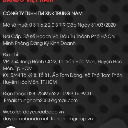
CÔNG TY TNHH TM XNK TRUNG NAM
Mã số thuế: 0 3 1 6 2 2 0 3 7 9 Cấp Ngày 31/03/2020
Nơi Cấp: Sở Kế Hoạch Và Đầu Tư Thành Phố Hồ Chí
Minh Phòng Đăng Ký Kinh Doanh
Địa chỉ:
VP: 754 Song Hành QL22, Thị trấn Hóc Môn, Huyện Hóc
Môn, Tp.HCM
KX: 5/44 Tô Ký 8, Tổ 81, Ấp Tam Đông, Xã Thới Tam Thôn,
Huyện Hóc Môn, TP.HCM
Điện thoại: 028. 2249 6622 - 0989 16 9900 -
Email: trungnam2083@gmail.com
Website: daycuroabado.vn-
daycuroabando.net- trungnamgroup.vn