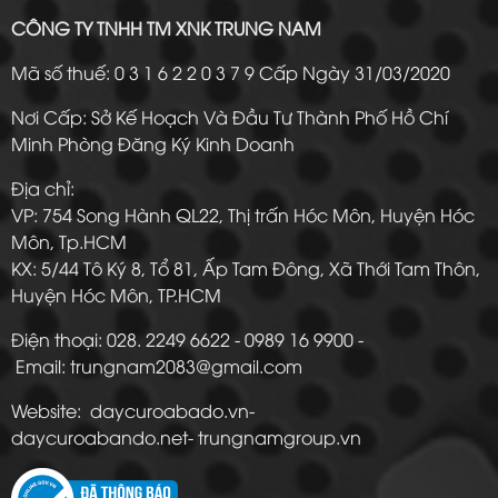
CÔNG TY TNHH TM XNK TRUNG NAM
Mã số thuế: 0 3 1 6 2 2 0 3 7 9 Cấp Ngày 31/03/2020
Nơi Cấp: Sở Kế Hoạch Và Đầu Tư Thành Phố Hồ Chí
Minh Phòng Đăng Ký Kinh Doanh
Địa chỉ:
VP: 754 Song Hành QL22, Thị trấn Hóc Môn, Huyện Hóc
Môn, Tp.HCM
KX: 5/44 Tô Ký 8, Tổ 81, Ấp Tam Đông, Xã Thới Tam Thôn,
Huyện Hóc Môn, TP.HCM
Điện thoại: 028. 2249 6622 - 0989 16 9900 -
Email: trungnam2083@gmail.com
Website: daycuroabado.vn-
daycuroabando.net- trungnamgroup.vn