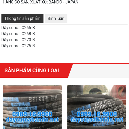
HÀNG CÓ SẴN, XUẤT XỨ: BANDO - JAPAN
Thông tin sản phẩm
Bình luận
Dây curoa
C265-B
Dây curoa
C268-B
Dây curoa
C270-B
Dây curoa
C275-B
SẢN PHẨM CÙNG LOẠI