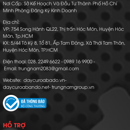
Nơi Cấp: Sở Kế Hoạch Và Đầu Tư Thành Phố Hồ Chí
Minh Phòng Đăng Ký Kinh Doanh
Địa chỉ:
VP: 754 Song Hành QL22, Thị trấn Hóc Môn, Huyện Hóc
Môn, Tp.HCM
KX: 5/44 Tô Ký 8, Tổ 81, Ấp Tam Đông, Xã Thới Tam Thôn,
Huyện Hóc Môn, TP.HCM
Điện thoại: 028. 2249 6622 - 0989 16 9900 -
Email: trungnam2083@gmail.com
Website: daycuroabado.vn-
daycuroabando.net- trungnamgroup.vn
HỖ TRỢ