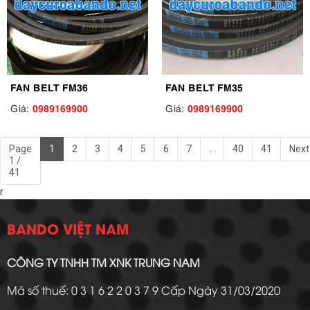
FAN BELT FM36
FAN BELT FM35
0989169900
0989169900
Giá:
Giá:
Page
1
2
3
4
5
6
7
...
40
41
Next
1 /
41
r
BANDO VIỆT NAM
CÔNG TY TNHH TM XNK TRUNG NAM
Mã số thuế: 0 3 1 6 2 2 0 3 7 9 Cấp Ngày 31/03/2020