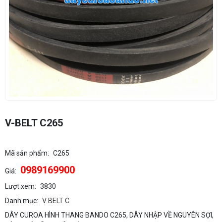
V-BELT C265
Mã sản phẩm:
C265
0989169900
Giá:
Lượt xem:
3830
Danh mục:
V BELT C
DÂY CUROA HÌNH THANG BANDO C265, DÂY NHẬP VỀ NGUYÊN SỢI,