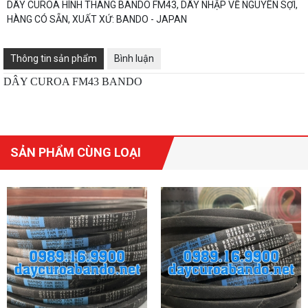
DÂY CUROA HÌNH THANG BANDO FM43, DÂY NHẬP VỀ NGUYÊN SỢI,
HÀNG CÓ SẴN, XUẤT XỨ: BANDO - JAPAN
Thông tin sản phẩm
Bình luận
DÂY CUROA FM43 BANDO
SẢN PHẨM CÙNG LOẠI