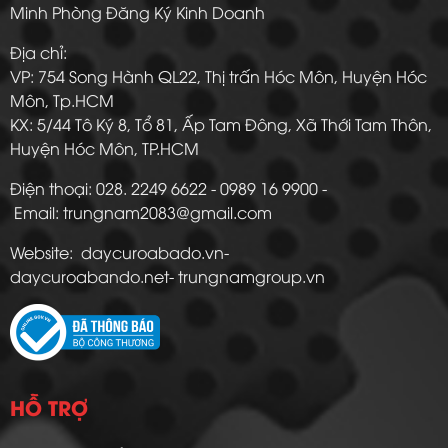
Minh Phòng Đăng Ký Kinh Doanh
Địa chỉ:
VP: 754 Song Hành QL22, Thị trấn Hóc Môn, Huyện Hóc
Môn, Tp.HCM
KX: 5/44 Tô Ký 8, Tổ 81, Ấp Tam Đông, Xã Thới Tam Thôn,
Huyện Hóc Môn, TP.HCM
Điện thoại: 028. 2249 6622 - 0989 16 9900 -
Email: trungnam2083@gmail.com
Website: daycuroabado.vn-
daycuroabando.net- trungnamgroup.vn
HỖ TRỢ