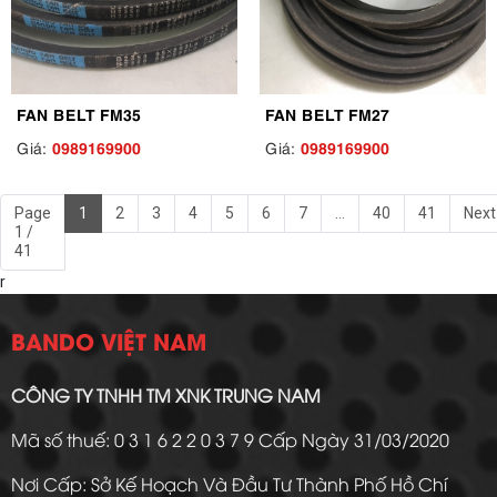
FAN BELT FM35
FAN BELT FM27
0989169900
0989169900
Giá:
Giá:
Page
1
2
3
4
5
6
7
...
40
41
Next
1 /
41
r
BANDO VIỆT NAM
CÔNG TY TNHH TM XNK TRUNG NAM
Mã số thuế: 0 3 1 6 2 2 0 3 7 9 Cấp Ngày 31/03/2020
Nơi Cấp: Sở Kế Hoạch Và Đầu Tư Thành Phố Hồ Chí