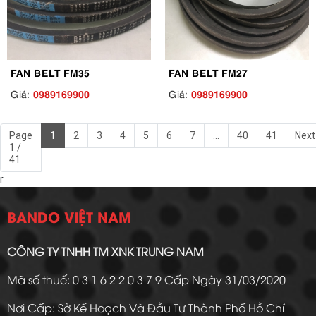
FAN BELT FM35
FAN BELT FM27
0989169900
0989169900
Giá:
Giá:
Page
1
2
3
4
5
6
7
...
40
41
Next
1 /
41
r
BANDO VIỆT NAM
CÔNG TY TNHH TM XNK TRUNG NAM
Mã số thuế: 0 3 1 6 2 2 0 3 7 9 Cấp Ngày 31/03/2020
Nơi Cấp: Sở Kế Hoạch Và Đầu Tư Thành Phố Hồ Chí