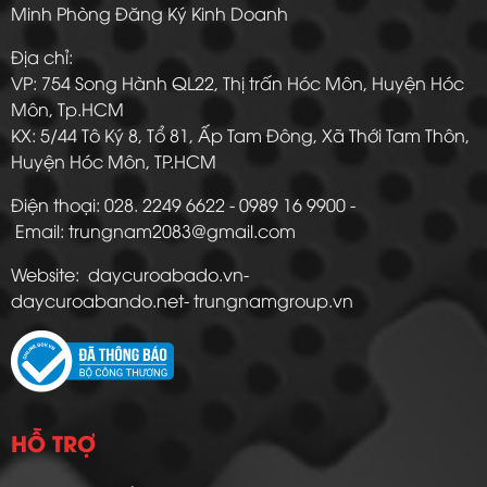
Minh Phòng Đăng Ký Kinh Doanh
Địa chỉ:
VP: 754 Song Hành QL22, Thị trấn Hóc Môn, Huyện Hóc
Môn, Tp.HCM
KX: 5/44 Tô Ký 8, Tổ 81, Ấp Tam Đông, Xã Thới Tam Thôn,
Huyện Hóc Môn, TP.HCM
Điện thoại: 028. 2249 6622 - 0989 16 9900 -
Email: trungnam2083@gmail.com
Website: daycuroabado.vn-
daycuroabando.net- trungnamgroup.vn
HỖ TRỢ