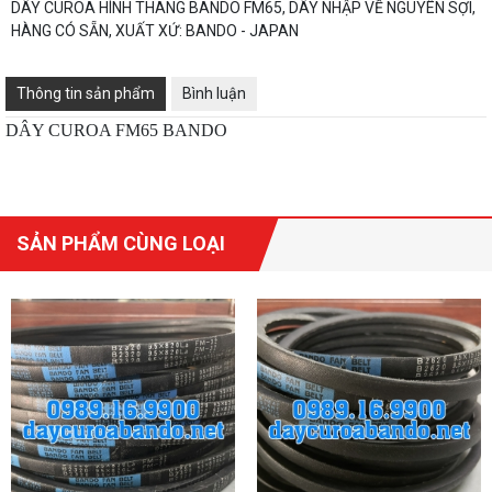
DÂY CUROA HÌNH THANG BANDO FM65, DÂY NHẬP VỀ NGUYÊN SỢI,
HÀNG CÓ SẴN, XUẤT XỨ: BANDO - JAPAN
Thông tin sản phẩm
Bình luận
DÂY CUROA FM65 BANDO
SẢN PHẨM CÙNG LOẠI