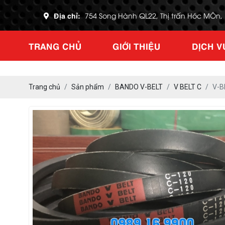
Địa chỉ:
754 Song Hành QL22, Thị trấn Hóc MÔn
TRANG CHỦ
GIỚI THIỆU
DỊCH V
Trang chủ
Sản phẩm
BANDO V-BELT
V BELT C
V-B