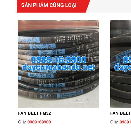
SẢN PHẨM CÙNG LOẠI
FAN BELT FM32
FAN BELT
0989169900
0989
Giá:
Giá: