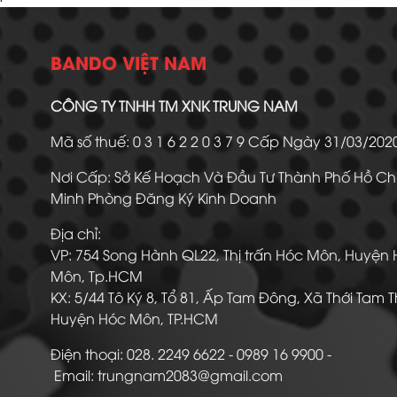
BANDO VIỆT NAM
CÔNG TY TNHH TM XNK TRUNG NAM
Mã số thuế: 0 3 1 6 2 2 0 3 7 9 Cấp Ngày 31/03/20
Nơi Cấp: Sở Kế Hoạch Và Đầu Tư Thành Phố Hồ Ch
Minh Phòng Đăng Ký Kinh Doanh
Địa chỉ:
VP: 754 Song Hành QL22, Thị trấn Hóc Môn, Huyện
Môn, Tp.HCM
KX: 5/44 Tô Ký 8, Tổ 81, Ấp Tam Đông, Xã Thới Tam 
Huyện Hóc Môn, TP.HCM
Điện thoại: 028. 2249 6622 - 0989 16 9900
Email: trungnam2083@gmail.com