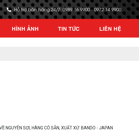
Hỗ trợ bán hàng 24/7: 0989 16 9900 - 0972 14 9900
HÌNH ẢNH
TIN TỨC
LIÊN HỆ
Ề NGUYÊN SỢI, HÀNG CÓ SẴN, XUẤT XỨ: BANDO - JAPAN