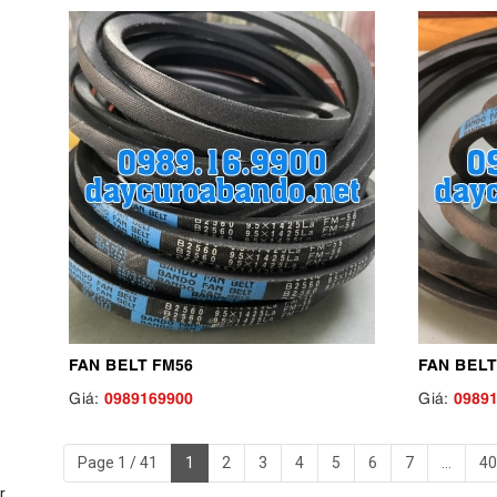
FAN BELT FM56
FAN BELT
0989169900
0989
Giá:
Giá:
Page 1 / 41
1
2
3
4
5
6
7
...
40
r