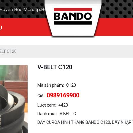
, Huyện Hóc Môn, Tp.HCM
Ụ
ELT C120
V-BELT C120
Mã sản phẩm:
C120
0989169900
Giá:
Lượt xem:
4423
Danh mục:
V BELT C
DÂY CUROA HÌNH THANG BANDO C120, DÂY NHẬP V