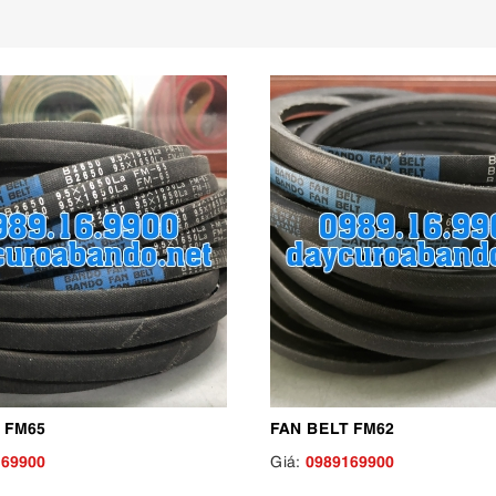
 FM65
FAN BELT FM62
169900
0989169900
Giá: