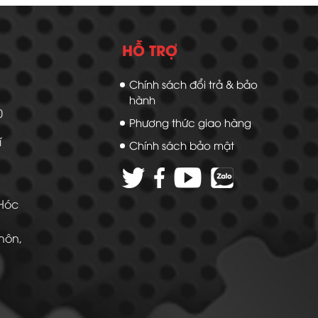
HỖ TRỢ
Chính sách đổi trả & bảo
hành
20
Phương thức giao hàng
í
Chính sách bảo mật
 Hóc
Thôn,
 -