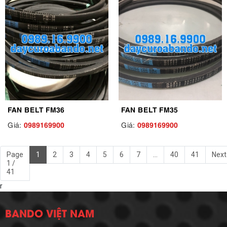
FAN BELT FM36
FAN BELT FM35
0989169900
0989169900
Giá:
Giá:
Page
1
2
3
4
5
6
7
...
40
41
Next
1 /
41
r
BANDO VIỆT NAM