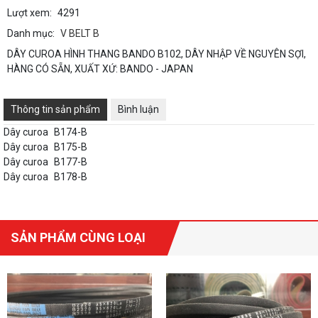
Lượt xem:
4291
Danh mục:
V BELT B
DÂY CUROA HÌNH THANG BANDO B102, DÂY NHẬP VỀ NGUYÊN SỢI,
HÀNG CÓ SẴN, XUẤT XỨ: BANDO - JAPAN
Thông tin sản phẩm
Bình luận
Dây curoa
B174-B
Dây curoa
B175-B
Dây curoa
B177-B
Dây curoa
B178-B
SẢN PHẨM CÙNG LOẠI