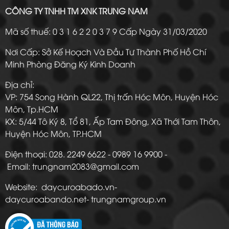
CÔNG TY TNHH TM XNK TRUNG NAM
Mã số thuế: 0 3 1 6 2 2 0 3 7 9 Cấp Ngày 31/03/2020
Nơi Cấp: Sở Kế Hoạch Và Đầu Tư Thành Phố Hồ Chí
Minh Phòng Đăng Ký Kinh Doanh
Địa chỉ:
VP: 754 Song Hành QL22, Thị trấn Hóc Môn, Huyện Hóc
Môn, Tp.HCM
KX: 5/44 Tô Ký 8, Tổ 81, Ấp Tam Đông, Xã Thới Tam Thôn,
Huyện Hóc Môn, TP.HCM
Điện thoại: 028. 2249 6622 - 0989 16 9900 -
Email: trungnam2083@gmail.com
Website: daycuroabado.vn-
daycuroabando.net- trungnamgroup.vn