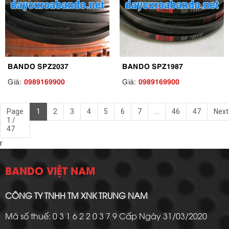
BANDO SPZ2037
BANDO SPZ1987
0989169900
0989169900
Giá:
Giá:
Page
1
2
3
4
5
6
7
...
46
47
Next
1 /
47
r
BANDO VIỆT NAM
CÔNG TY TNHH TM XNK TRUNG NAM
Mã số thuế: 0 3 1 6 2 2 0 3 7 9 Cấp Ngày 31/03/2020