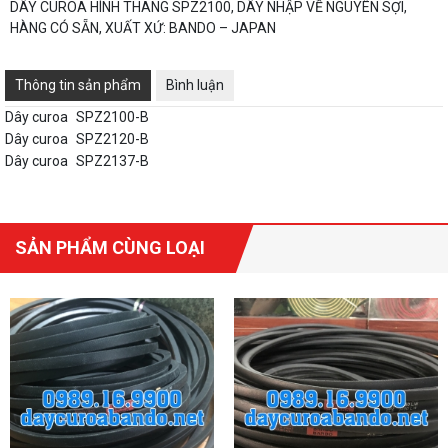
DÂY CUROA HÌNH THANG SPZ2100, DÂY NHẬP VỀ NGUYÊN SỢI,
HÀNG CÓ SẴN, XUẤT XỨ: BANDO – JAPAN
Thông tin sản phẩm
Bình luận
Dây curoa
SPZ2100-B
Dây curoa
SPZ2120-B
Dây curoa
SPZ2137-B
SẢN PHẨM CÙNG LOẠI