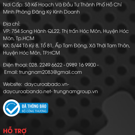
Nơi Cấp: Sở Kế Hoạch Và Đầu Tư Thành Phố Hồ Chí
Minh Phòng Đăng Ký Kinh Doanh
Địa chỉ:
VP: 754 Song Hành QL22, Thị trấn Hóc Môn, Huyện Hóc
Môn, Tp.HCM
KX: 5/44 Tô Ký 8, Tổ 81, Ấp Tam Đông, Xã Thới Tam Thôn,
Huyện Hóc Môn, TP.HCM
Điện thoại: 028. 2249 6622 - 0989 16 9900 -
Email: trungnam2083@gmail.com
Website: daycuroabado.vn-
daycuroabando.net- trungnamgroup.vn
HỖ TRỢ