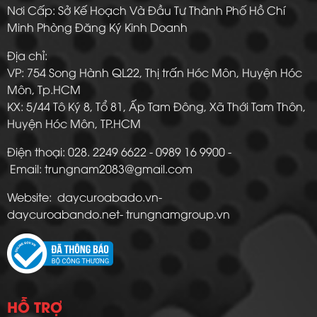
Nơi Cấp: Sở Kế Hoạch Và Đầu Tư Thành Phố Hồ Chí
Minh Phòng Đăng Ký Kinh Doanh
Địa chỉ:
VP: 754 Song Hành QL22, Thị trấn Hóc Môn, Huyện Hóc
Môn, Tp.HCM
KX: 5/44 Tô Ký 8, Tổ 81, Ấp Tam Đông, Xã Thới Tam Thôn,
Huyện Hóc Môn, TP.HCM
Điện thoại: 028. 2249 6622 - 0989 16 9900 -
Email: trungnam2083@gmail.com
Website: daycuroabado.vn-
daycuroabando.net- trungnamgroup.vn
HỖ TRỢ