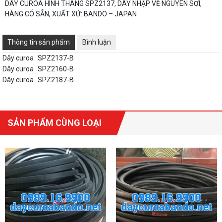
DÂY CUROA HÌNH THANG SPZ2137, DÂY NHẬP VỀ NGUYÊN SỢI,
HÀNG CÓ SẴN, XUẤT XỨ: BANDO – JAPAN
Thông tin sản phẩm
Bình luận
Dây curoa
SPZ2137-B
Dây curoa
SPZ2160-B
Dây curoa
SPZ2187-B
SẢN PHẨM CÙNG LOẠI