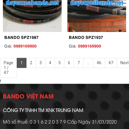
BANDO SPZ1987
BANDO SPZ1937
0989169900
0989169900
Giá:
Giá:
Page
1
2
3
4
5
6
7
...
46
47
Next
1 /
47
r
BANDO VIỆT NAM
CÔNG TY TNHH TM XNK TRUNG NAM
Mã số thuế: 0 3 1 6 2 2 0 3 7 9 Cấp Ngày 31/03/2020