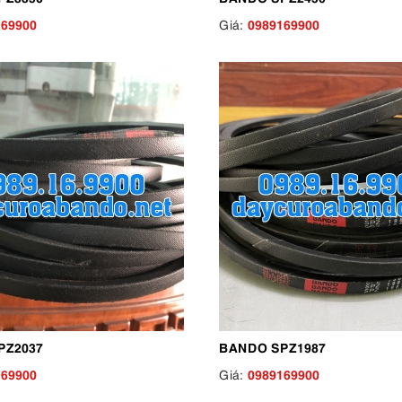
169900
0989169900
Giá:
PZ2037
BANDO SPZ1987
169900
0989169900
Giá: