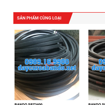
SẢN PHẨM CÙNG LOẠI
BANDO SPZ3400
BANDO S