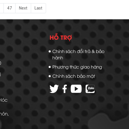
47
Next
Last
HỖ TRỢ
Chính sách đổi trả & bảo
hành
20
Phương thức giao hàng
í
Chính sách bảo mật
 Hóc
Thôn,