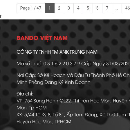
Page 1 / 47
1
2
3
4
5
6
7
...
46
r
BANDO VIỆT NAM
CÔNG TY TNHH TM XNK TRUNG NAM
Mã số thuế: 0 3 1 6 2 2 0 3 7 9 Cấp Ngày 31/03/20
Nơi Cấp: Sở Kế Hoạch Và Đầu Tư Thành Phố Hồ Ch
Minh Phòng Đăng Ký Kinh Doanh
Địa chỉ:
VP: 754 Song Hành QL22, Thị trấn Hóc Môn, Huyện
Môn, Tp.HCM
KX: 5/44 Tô Ký 8, Tổ 81, Ấp Tam Đông, Xã Thới Tam 
Huyện Hóc Môn, TP.HCM