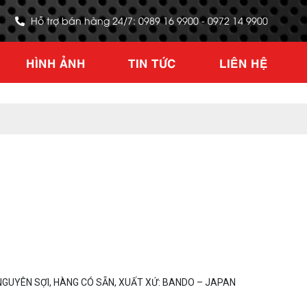
Hỗ trợ bán hàng 24/7: 0989 16 9900 - 0972 14 9900
HÌNH ẢNH
TIN TỨC
LIÊN HỆ
GUYÊN SỢI, HÀNG CÓ SẴN, XUẤT XỨ: BANDO – JAPAN