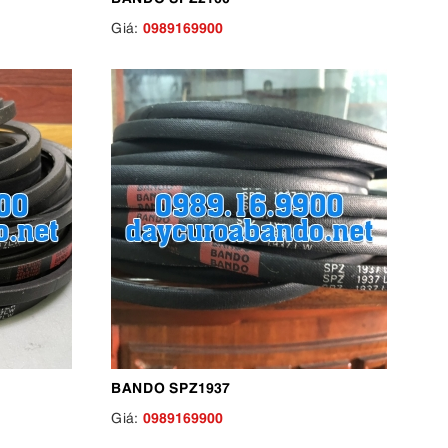
0989169900
Giá:
BANDO SPZ1937
0989169900
Giá: