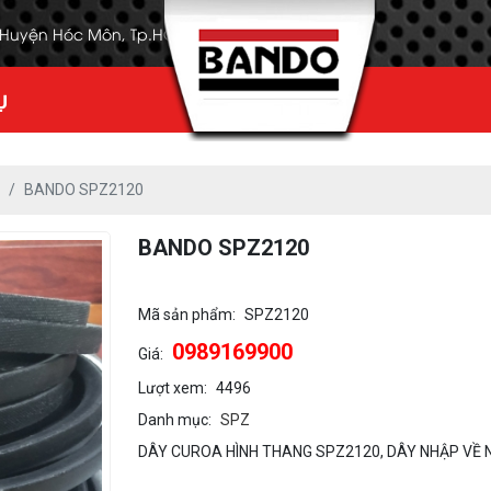
, Huyện Hóc Môn, Tp.HCM
Ụ
BANDO SPZ2120
BANDO SPZ2120
Mã sản phẩm:
SPZ2120
0989169900
Giá:
Lượt xem:
4496
Danh mục:
SPZ
DÂY CUROA HÌNH THANG SPZ2120, DÂY NHẬP VỀ N