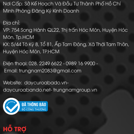
Nơi Cấp: Sở Kế Hoạch Và Đầu Tư Thành Phố Hồ Chí
Minh Phòng Đăng Ký Kinh Doanh
Địa chỉ:
VP: 754 Song Hành QL22, Thị trấn Hóc Môn, Huyện Hóc
Môn, Tp.HCM
KX: 5/44 Tô Ký 8, Tổ 81, Ấp Tam Đông, Xã Thới Tam Thôn,
Huyện Hóc Môn, TP.HCM
Điện thoại: 028. 2249 6622 - 0989 16 9900 -
Email: trungnam2083@gmail.com
Website: daycuroabado.vn-
daycuroabando.net- trungnamgroup.vn
HỖ TRỢ