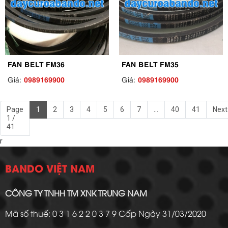
FAN BELT FM36
FAN BELT FM35
0989169900
0989169900
Giá:
Giá:
Page
1
2
3
4
5
6
7
...
40
41
Next
1 /
41
r
BANDO VIỆT NAM
CÔNG TY TNHH TM XNK TRUNG NAM
Mã số thuế: 0 3 1 6 2 2 0 3 7 9 Cấp Ngày 31/03/2020