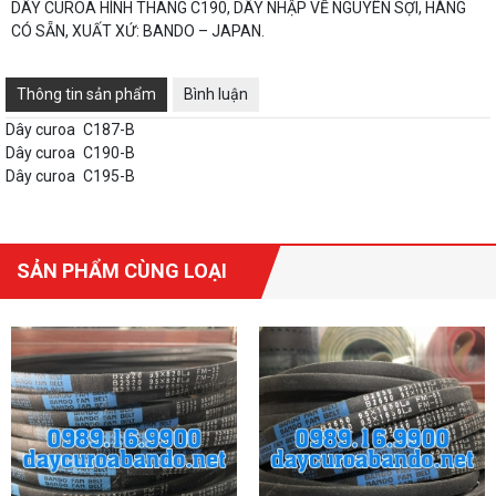
DÂY CUROA HÌNH THANG C190, DÂY NHẬP VỀ NGUYÊN SỢI, HÀNG
CÓ SẴN, XUẤT XỨ: BANDO – JAPAN.
Thông tin sản phẩm
Bình luận
Dây curoa
C187-B
Dây curoa
C190-B
Dây curoa
C195-B
SẢN PHẨM CÙNG LOẠI