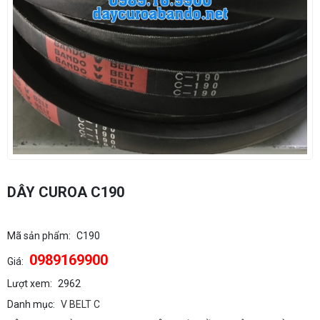
DÂY CUROA C190
Mã sản phẩm:
C190
0989169900
Giá:
Lượt xem:
2962
Danh mục:
V BELT C