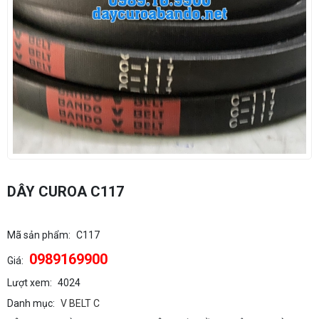
DÂY CUROA C117
Mã sản phẩm:
C117
0989169900
Giá:
Lượt xem:
4024
Danh mục:
V BELT C