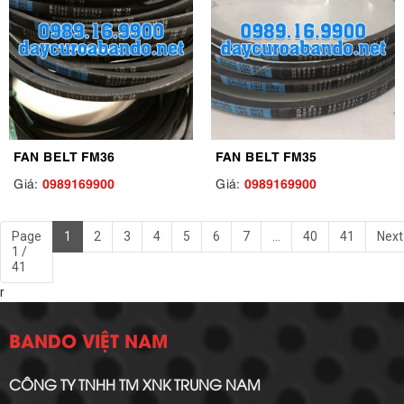
FAN BELT FM36
FAN BELT FM35
0989169900
0989169900
Giá:
Giá:
Page
1
2
3
4
5
6
7
...
40
41
Next
1 /
41
r
BANDO VIỆT NAM
CÔNG TY TNHH TM XNK TRUNG NAM