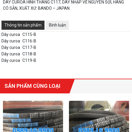
DÂY CUROA HÌNH THANG C117, DÂY NHẬP VỀ NGUYÊN SỢI, HÀNG
CÓ SẴN, XUẤT XỨ: BANDO – JAPAN.
Thông tin sản phẩm
Bình luận
Dây curoa
C115-B
Dây curoa
C116-B
Dây curoa
C117-B
Dây curoa
C118-B
Dây curoa
C119-B
SẢN PHẨM CÙNG LOẠI