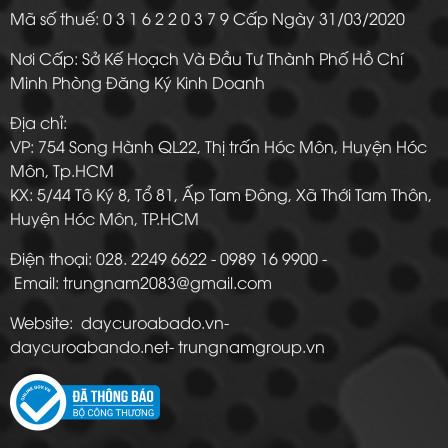
Mã số thuế: 0 3 1 6 2 2 0 3 7 9 Cấp Ngày 31/03/2020
Nơi Cấp: Sở Kế Hoạch Và Đầu Tư Thành Phố Hồ Chí
Minh Phòng Đăng Ký Kinh Doanh
Địa chỉ:
VP: 754 Song Hành QL22, Thị trấn Hóc Môn, Huyện Hóc
Môn, Tp.HCM
KX: 5/44 Tô Ký 8, Tổ 81, Ấp Tam Đông, Xã Thới Tam Thôn,
Huyện Hóc Môn, TP.HCM
Điện thoại: 028. 2249 6622 - 0989 16 9900 -
Email: trungnam2083@gmail.com
Website: daycuroabado.vn-
daycuroabando.net- trungnamgroup.vn