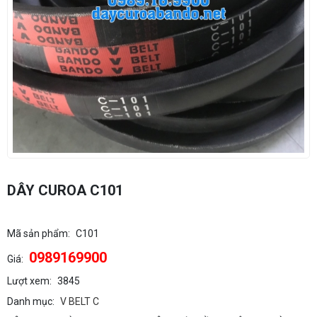
DÂY CUROA C101
Mã sản phẩm:
C101
0989169900
Giá:
Lượt xem:
3845
Danh mục:
V BELT C