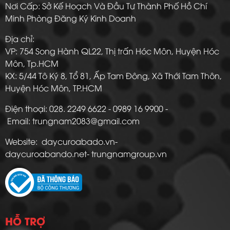
Nơi Cấp: Sở Kế Hoạch Và Đầu Tư Thành Phố Hồ Chí
Minh Phòng Đăng Ký Kinh Doanh
Địa chỉ:
VP: 754 Song Hành QL22, Thị trấn Hóc Môn, Huyện Hóc
Môn, Tp.HCM
KX: 5/44 Tô Ký 8, Tổ 81, Ấp Tam Đông, Xã Thới Tam Thôn,
Huyện Hóc Môn, TP.HCM
Điện thoại: 028. 2249 6622 - 0989 16 9900 -
Email: trungnam2083@gmail.com
Website: daycuroabado.vn-
daycuroabando.net- trungnamgroup.vn
HỖ TRỢ