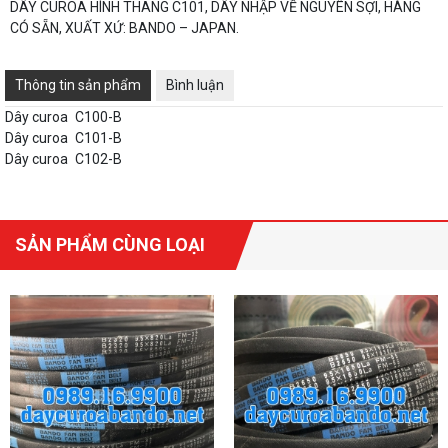
DÂY CUROA HÌNH THANG C101, DÂY NHẬP VỀ NGUYÊN SỢI, HÀNG
CÓ SẴN, XUẤT XỨ: BANDO – JAPAN.
Thông tin sản phẩm
Bình luận
Dây curoa
C100-B
Dây curoa
C101-B
Dây curoa
C102-B
SẢN PHẨM CÙNG LOẠI