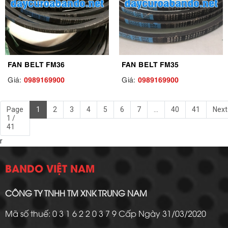
FAN BELT FM36
FAN BELT FM35
0989169900
0989169900
Giá:
Giá:
Page
1
2
3
4
5
6
7
...
40
41
Next
1 /
41
r
BANDO VIỆT NAM
CÔNG TY TNHH TM XNK TRUNG NAM
Mã số thuế: 0 3 1 6 2 2 0 3 7 9 Cấp Ngày 31/03/2020