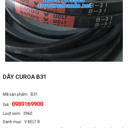
DÂY CUROA B31
Mã sản phẩm:
B31
0989169900
Giá:
Lượt xem:
3960
Danh mục:
V BELT B