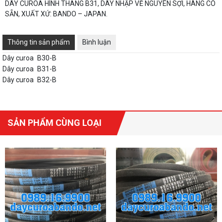
DÂY CUROA HÌNH THANG B31, DÂY NHẬP VỀ NGUYÊN SỢI, HÀNG CÓ
SẴN, XUẤT XỨ: BANDO – JAPAN.
Thông tin sản phẩm
Bình luận
Dây curoa
B30-B
Dây curoa
B31-B
Dây curoa
B32-B
SẢN PHẨM CÙNG LOẠI