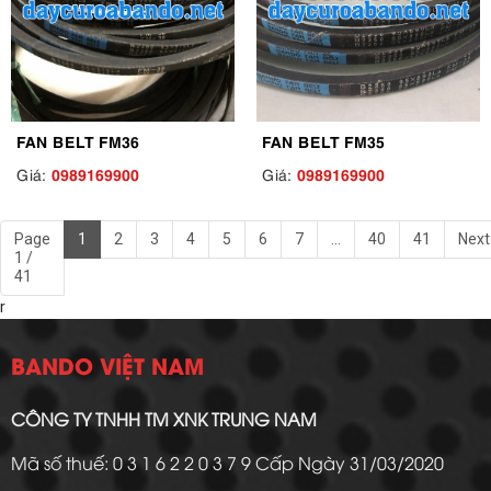
FAN BELT FM36
FAN BELT FM35
0989169900
0989169900
Giá:
Giá:
Page
1
2
3
4
5
6
7
...
40
41
Next
1 /
41
r
BANDO VIỆT NAM
CÔNG TY TNHH TM XNK TRUNG NAM
Mã số thuế: 0 3 1 6 2 2 0 3 7 9 Cấp Ngày 31/03/2020