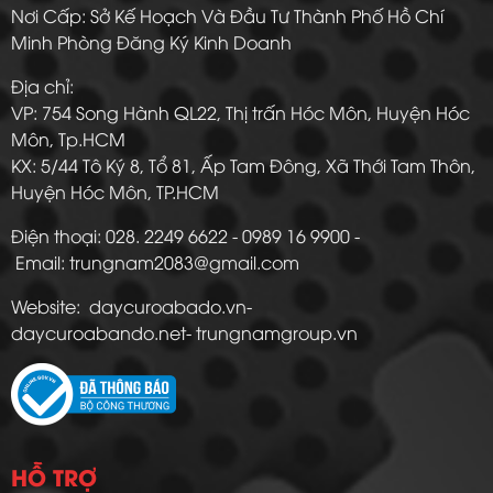
Nơi Cấp: Sở Kế Hoạch Và Đầu Tư Thành Phố Hồ Chí
Minh Phòng Đăng Ký Kinh Doanh
Địa chỉ:
VP: 754 Song Hành QL22, Thị trấn Hóc Môn, Huyện Hóc
Môn, Tp.HCM
KX: 5/44 Tô Ký 8, Tổ 81, Ấp Tam Đông, Xã Thới Tam Thôn,
Huyện Hóc Môn, TP.HCM
Điện thoại: 028. 2249 6622 - 0989 16 9900 -
Email: trungnam2083@gmail.com
Website: daycuroabado.vn-
daycuroabando.net- trungnamgroup.vn
HỖ TRỢ