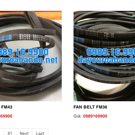
 FM43
FAN BELT FM36
169900
0989169900
Giá:
41
Next
Last