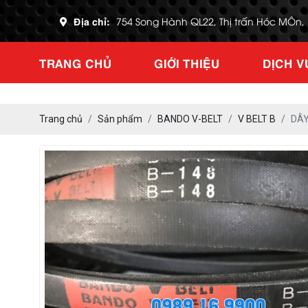
Địa chỉ:
754 Song Hành QL22, Thị trấn Hóc MÔn
TRANG CHỦ
GIỚI THIỆU
DỊCH V
Trang chủ
Sản phẩm
BANDO V-BELT
V BELT B
DÂY