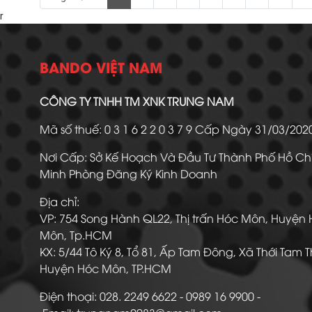
r
BANDO VIỆT NAM
CÔNG TY TNHH TM XNK TRUNG NAM
Mã số thuế: 0 3 1 6 2 2 0 3 7 9 Cấp Ngày 31/03/20
Nơi Cấp: Sở Kế Hoạch Và Đầu Tư Thành Phố Hồ Ch
Minh Phòng Đăng Ký Kinh Doanh
Địa chỉ:
VP: 754 Song Hành QL22, Thị trấn Hóc Môn, Huyện
Môn, Tp.HCM
KX: 5/44 Tô Ký 8, Tổ 81, Ấp Tam Đông, Xã Thới Tam 
Huyện Hóc Môn, TP.HCM
Điện thoại: 028. 2249 6622 - 0989 16 9900