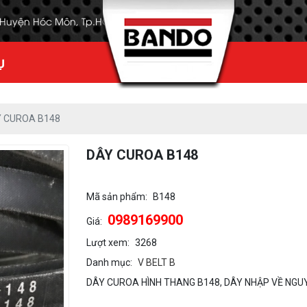
, Huyện Hóc Môn, Tp.HCM
Ụ
 CUROA B148
DÂY CUROA B148
Mã sản phẩm:
B148
0989169900
Giá:
Lượt xem:
3268
Danh mục:
V BELT B
DÂY CUROA HÌNH THANG B148, DÂY NHẬP VỀ NGUY