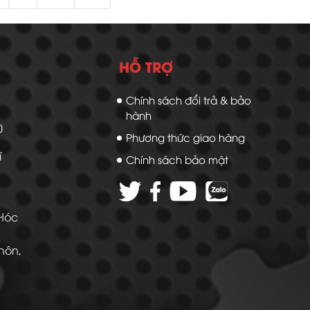
HỖ TRỢ
Chính sách đổi trả & bảo
hành
20
Phương thức giao hàng
í
Chính sách bảo mật
 Hóc
Thôn,
 -