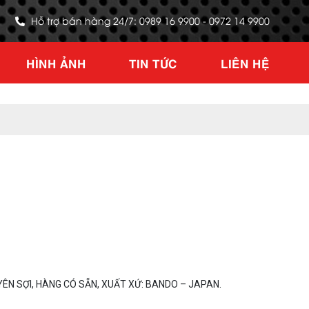
Hỗ trợ bán hàng 24/7: 0989 16 9900 - 0972 14 9900
HÌNH ẢNH
TIN TỨC
LIÊN HỆ
ÊN SỢI, HÀNG CÓ SẴN, XUẤT XỨ: BANDO – JAPAN.