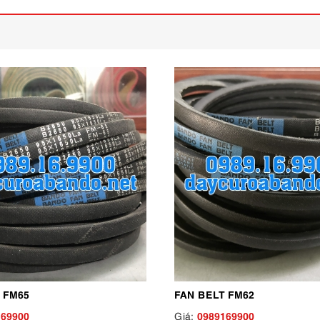
 FM65
FAN BELT FM62
169900
0989169900
Giá: