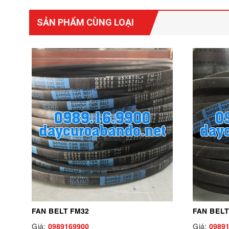
SẢN PHẨM CÙNG LOẠI
FAN BELT FM32
FAN BELT
0989169900
0989
Giá:
Giá: