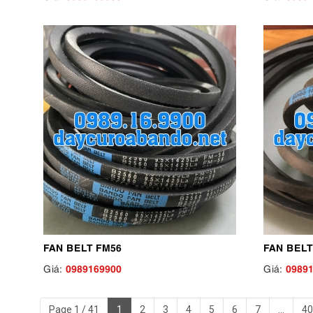
FAN BELT FM56
FAN BELT
0989169900
0989
Giá:
Giá:
Page 1 / 41
1
2
3
4
5
6
7
...
40