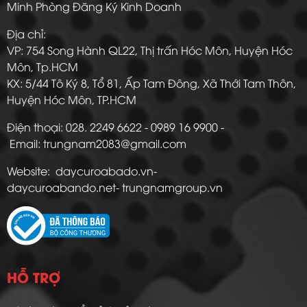
Minh Phòng Đăng Ký Kinh Doanh
Địa chỉ:
VP: 754 Song Hành QL22, Thị trấn Hóc Môn, Huyện Hóc
Môn, Tp.HCM
KX: 5/44 Tô Ký 8, Tổ 81, Ấp Tam Đông, Xã Thới Tam Thôn,
Huyện Hóc Môn, TP.HCM
Điện thoại: 028. 2249 6622 - 0989 16 9900 -
Email: trungnam2083@gmail.com
Website: daycuroabado.vn-
daycuroabando.net- trungnamgroup.vn
HỖ TRỢ