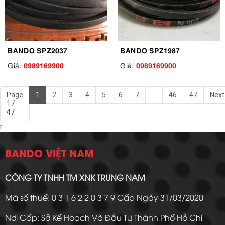
BANDO SPZ2037
BANDO SPZ1987
0989169900
0989169900
Giá:
Giá:
Page
1
2
3
4
5
6
7
...
46
47
Next
1 /
47
r
BANDO VIỆT NAM
CÔNG TY TNHH TM XNK TRUNG NAM
Mã số thuế: 0 3 1 6 2 2 0 3 7 9 Cấp Ngày 31/03/2020
Nơi Cấp: Sở Kế Hoạch Và Đầu Tư Thành Phố Hồ Chí