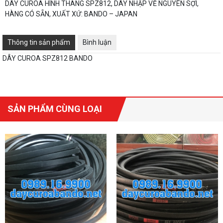
DÂY CUROA HÌNH THANG SPZ812, DÂY NHẬP VỀ NGUYÊN SỢI,
HÀNG CÓ SẴN, XUẤT XỨ: BANDO – JAPAN
Thông tin sản phẩm
Bình luận
DÂY CUROA SPZ812 BANDO
SẢN PHẨM CÙNG LOẠI