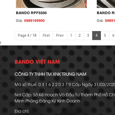
BANDO RPF5500
BANDO R
0989169900
0989
Giá:
Giá:
Page 4 / 18
First
Prev
1
2
3
4
5
6
r
BANDO VIỆT NAM
CÔNG TY TNHH TM XNK TRUNG NAM
Mã số thuế: 0 3 1 6 2 2 0 3 7 9 Cấp Ngày 31/03/20
Nơi Cấp: Sở Kế Hoạch Và Đầu Tư Thành Phố Hồ Ch
Minh Phòng Đăng Ký Kinh Doanh
Địa chỉ: