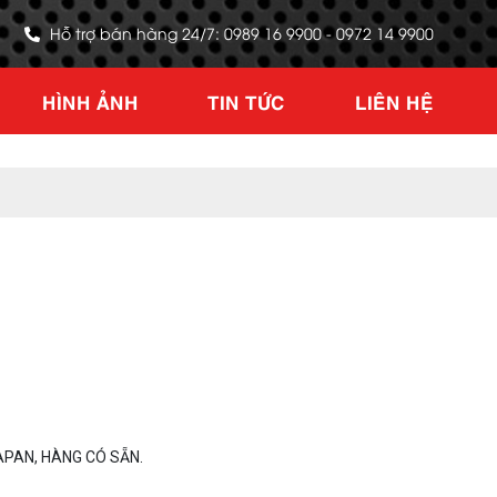
Hỗ trợ bán hàng 24/7: 0989 16 9900 - 0972 14 9900
HÌNH ẢNH
TIN TỨC
LIÊN HỆ
APAN, HÀNG CÓ SẴN.