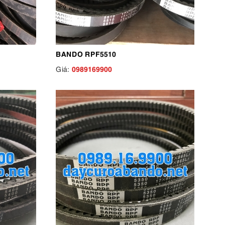
BANDO RPF5510
0989169900
Giá: