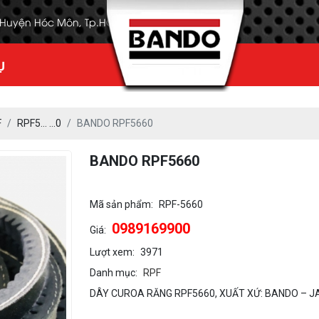
, Huyện Hóc Môn, Tp.HCM
Ụ
F
RPF5… …0
BANDO RPF5660
BANDO RPF5660
Mã sản phẩm:
RPF-5660
0989169900
Giá:
Lượt xem:
3971
Danh mục:
RPF
DÂY CUROA RĂNG RPF5660, XUẤT XỨ: BANDO – J