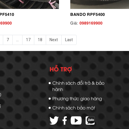
PF5410
BANDO RPF5400
169900
0989169900
Giá:
7
...
17
18
Next
Last
HỖ TRỢ
Chính sách đổi trả & bảo
hành
20
Phương thức giao hàng
í
Chính sách bảo mật