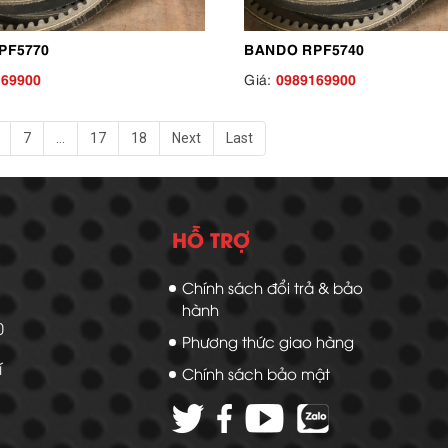
PF5770
BANDO RPF5740
169900
0989169900
Giá:
7
...
17
18
Next
Last
HỖ TRỢ
Chính sách đổi trả & bảo
hành
20
Phương thức giao hàng
í
Chính sách bảo mật