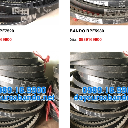
PF7520
BANDO RPF5980
169900
0989169900
Giá: