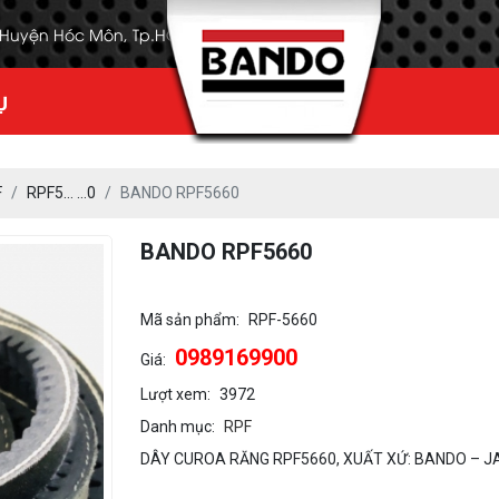
, Huyện Hóc Môn, Tp.HCM
Ụ
F
RPF5… …0
BANDO RPF5660
BANDO RPF5660
Mã sản phẩm:
RPF-5660
0989169900
Giá:
Lượt xem:
3972
Danh mục:
RPF
DÂY CUROA RĂNG RPF5660, XUẤT XỨ: BANDO – J