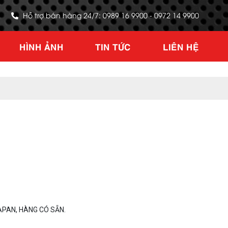
Hỗ trợ bán hàng 24/7: 0989 16 9900 - 0972 14 9900
HÌNH ẢNH
TIN TỨC
LIÊN HỆ
APAN, HÀNG CÓ SẴN.