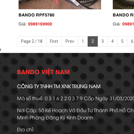
BANDO RPF5780
BANDO R
0989169900
0989
Giá:
Giá:
Page 2 / 18
First
Prev
1
2
3
4
5
6
r
BANDO VIỆT NAM
CÔNG TY TNHH TM XNK TRUNG NAM
Mã số thuế: 0 3 1 6 2 2 0 3 7 9 Cấp Ngày 31/03/20
Nơi Cấp: Sở Kế Hoạch Và Đầu Tư Thành Phố Hồ Ch
Minh Phòng Đăng Ký Kinh Doanh
Địa chỉ: