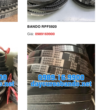
BANDO RPF5920
0989169900
Giá: