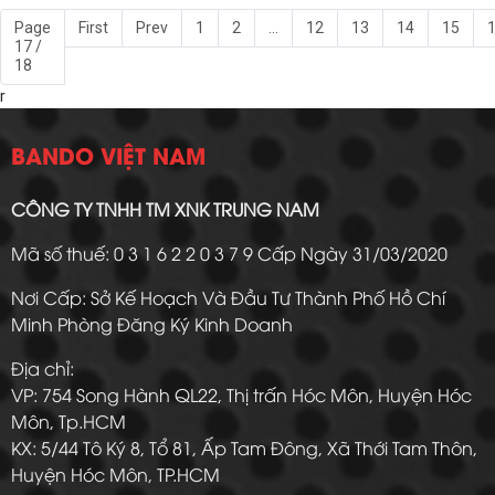
Page
First
Prev
1
2
...
12
13
14
15
17 /
18
r
BANDO VIỆT NAM
CÔNG TY TNHH TM XNK TRUNG NAM
Mã số thuế: 0 3 1 6 2 2 0 3 7 9 Cấp Ngày 31/03/2020
Nơi Cấp: Sở Kế Hoạch Và Đầu Tư Thành Phố Hồ Chí
Minh Phòng Đăng Ký Kinh Doanh
Địa chỉ:
VP: 754 Song Hành QL22, Thị trấn Hóc Môn, Huyện Hóc
Môn, Tp.HCM
KX: 5/44 Tô Ký 8, Tổ 81, Ấp Tam Đông, Xã Thới Tam Thôn,
Huyện Hóc Môn, TP.HCM