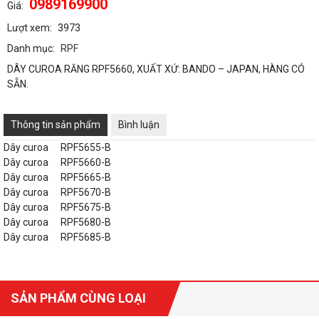
0989169900
Giá:
Lượt xem:
3973
Danh mục:
RPF
DÂY CUROA RĂNG RPF5660, XUẤT XỨ: BANDO – JAPAN, HÀNG CÓ
SẴN.
Thông tin sản phẩm
Bình luận
Dây curoa
RPF5655-B
Dây curoa
RPF5660-B
Dây curoa
RPF5665-B
Dây curoa
RPF5670-B
Dây curoa
RPF5675-B
Dây curoa
RPF5680-B
Dây curoa
RPF5685-B
SẢN PHẨM CÙNG LOẠI