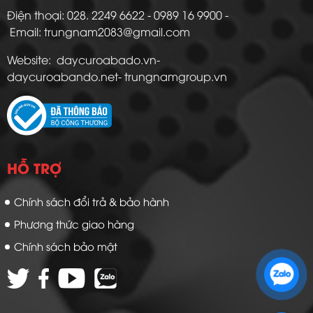
Điện thoại: 028. 2249 6622 - 0989 16 9900 -
Email: trungnam2083@gmail.com
Website: daycuroabado.vn-
daycuroabando.net- trungnamgroup.vn
HỖ TRỢ
Chính sách đổi trả & bảo hành
Phương thức giao hàng
Chính sách bảo mật
Zalo 1: 0989 16 9900
Zalo 2: 0972 14 9900