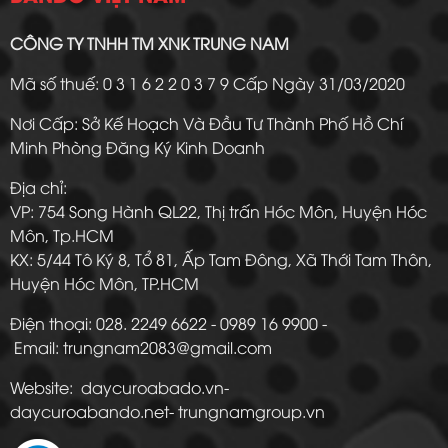
CÔNG TY TNHH TM XNK TRUNG NAM
Mã số thuế: 0 3 1 6 2 2 0 3 7 9 Cấp Ngày 31/03/2020
Nơi Cấp: Sở Kế Hoạch Và Đầu Tư Thành Phố Hồ Chí
Minh Phòng Đăng Ký Kinh Doanh
Địa chỉ:
VP: 754 Song Hành QL22, Thị trấn Hóc Môn, Huyện Hóc
Môn, Tp.HCM
KX: 5/44 Tô Ký 8, Tổ 81, Ấp Tam Đông, Xã Thới Tam Thôn,
Huyện Hóc Môn, TP.HCM
Điện thoại: 028. 2249 6622 - 0989 16 9900 -
Email: trungnam2083@gmail.com
Website: daycuroabado.vn-
daycuroabando.net- trungnamgroup.vn