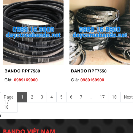
BANDO RPF7580
BANDO RPF7550
0989169900
0989169900
Giá:
Giá:
Page
1
2
3
4
5
6
7
...
17
18
Next
1 /
18
r
BANDO VIỆT NAM