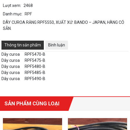
Lượt xem:
2468
Danh mục:
RPF
DÂY CUROA RĂNG RPF5550, XUẤT XỨ: BANDO – JAPAN, HÀNG CÓ
SẴN.
Thông tin sản phẩm
Bình luận
Dây curoa
RPF5470-B
Dây curoa
RPF5475-B
Dây curoa
RPF5480-B
Dây curoa
RPF5485-B
Dây curoa
RPF5490-B
SẢN PHẨM CÙNG LOẠI