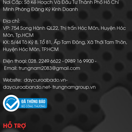
Nơi Cấp: Sở Kế Hoạch Và Đầu Tư Thành Phố Hồ Chí
Minh Phòng Đăng Ký Kinh Doanh
Địa chỉ:
VP: 754 Song Hành QL22, Thị trấn Hóc Môn, Huyện Hóc
Môn, Tp.HCM
KX: 5/44 Tô Ký 8, Tổ 81, Ấp Tam Đông, Xã Thới Tam Thôn,
Huyện Hóc Môn, TP.HCM
Điện thoại: 028. 2249 6622 - 0989 16 9900 -
Email: trungnam2083@gmail.com
Website: daycuroabado.vn-
daycuroabando.net- trungnamgroup.vn
HỖ TRỢ