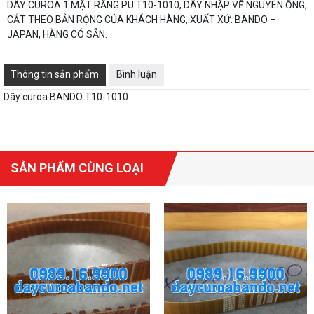
DÂY CUROA 1 MẶT RĂNG PU T10-1010, DÂY NHẬP VỀ NGUYÊN ỐNG,
CẮT THEO BẢN RỘNG CỦA KHÁCH HÀNG, XUẤT XỨ: BANDO –
JAPAN, HÀNG CÓ SẴN.
Thông tin sản phẩm
Bình luận
Dây curoa BANDO T10-1010
SẢN PHẨM CÙNG LOẠI