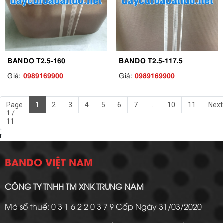
BANDO T2.5-160
BANDO T2.5-117.5
0989169900
0989169900
Giá:
Giá:
Page
1
2
3
4
5
6
7
...
10
11
Next
1 /
11
r
BANDO VIỆT NAM
CÔNG TY TNHH TM XNK TRUNG NAM
Mã số thuế: 0 3 1 6 2 2 0 3 7 9 Cấp Ngày 31/03/2020