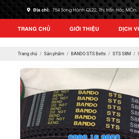
Địa chỉ:
754 Song Hành QL22, Thị trấn Hóc MÔn
TRANG CHỦ
GIỚI THIỆU
DỊCH V
Trang chủ
Sản phẩm
BANDO STS Belts
STS S8M