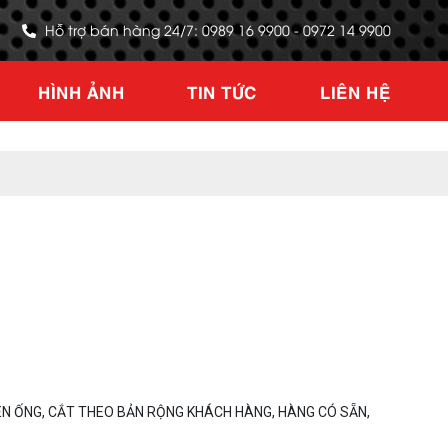
Hỗ trợ bán hàng 24/7: 0989 16 9900 - 0972 14 9900
HÌNH ẢNH
TIN TỨC
LIÊN HỆ
N ỐNG, CẮT THEO BẢN RỘNG KHÁCH HÀNG, HÀNG CÓ SẴN,