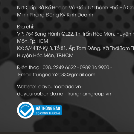
Nơi Cấp: Sở Kế Hoạch Và Đầu Tư Thành Phố Hồ Ch
Minh Phòng Đăng Ký Kinh Doanh
Địa chỉ:
VP: 754 Song Hành QL22, Thị trấn Hóc Môn, Huyện
Môn, Tp.HCM
KX: 5/44 Tô Ký 8, Tổ 81, Ấp Tam Đông, Xã Thới Tam 
Huyện Hóc Môn, TP.HCM
Điện thoại: 028. 2249 6622 - 0989 16 9900
Email: trungnam2083@gmail.com
Website: daycuroabado.vn-
daycuroabando.net- trungnamgroup.vn