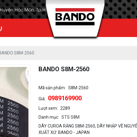
, Huyện Hóc Môn, Tp.HCM
Ụ
BANDO S8M-2560
BANDO S8M-2560
Mã sản phẩm:
S8M-2560
0989169900
Giá:
Lượt xem:
2289
Danh mục:
STS S8M
DÂY CUROA RĂNG S8M-2560, DÂY NHẬP VỀ NGUYÊ
XUẤT XỨ: BANDO - JAPAN