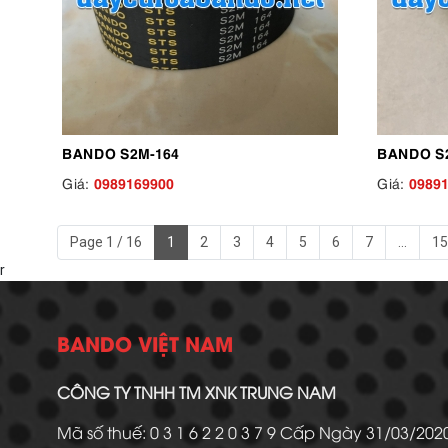
BANDO S2M-164
BANDO S
0989169900
0989
Giá:
Giá:
Page 1 / 16
1
2
3
4
5
6
7
...
15
r
BANDO VIỆT NAM
CÔNG TY TNHH TM XNK TRUNG NAM
Mã số thuế: 0 3 1 6 2 2 0 3 7 9 Cấp Ngày 31/03/20