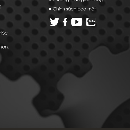
í
Chính sách bảo mật
 Hóc
Thôn,
 -