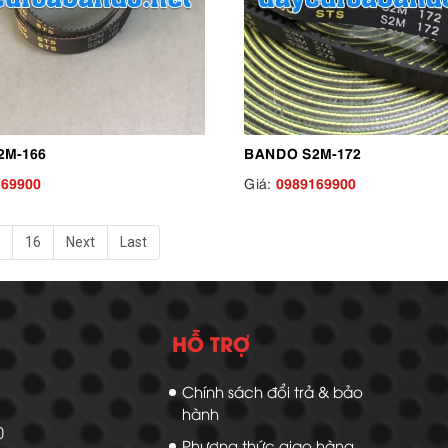
2M-166
BANDO S2M-172
169900
0989169900
Giá:
16
Next
Last
HỖ TRỢ
Chính sách đổi trả & bảo
hành
20
Phương thức giao hàng