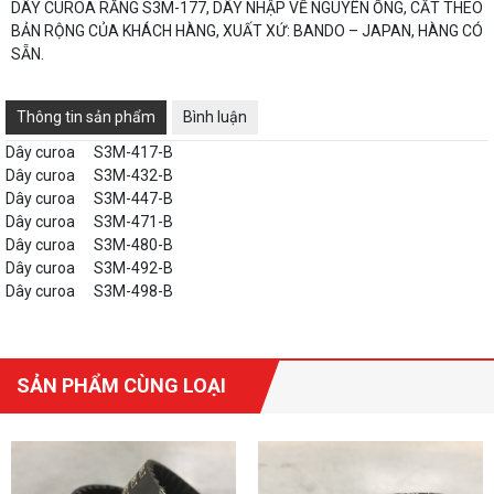
DÂY CUROA RĂNG S3M-177, DÂY NHẬP VỀ NGUYÊN ỐNG, CẮT THEO
BẢN RỘNG CỦA KHÁCH HÀNG, XUẤT XỨ: BANDO – JAPAN, HÀNG CÓ
SẴN.
Thông tin sản phẩm
Bình luận
Dây curoa
S3M-417-B
Dây curoa
S3M-432-B
Dây curoa
S3M-447-B
Dây curoa
S3M-471-B
Dây curoa
S3M-480-B
Dây curoa
S3M-492-B
Dây curoa
S3M-498-B
SẢN PHẨM CÙNG LOẠI