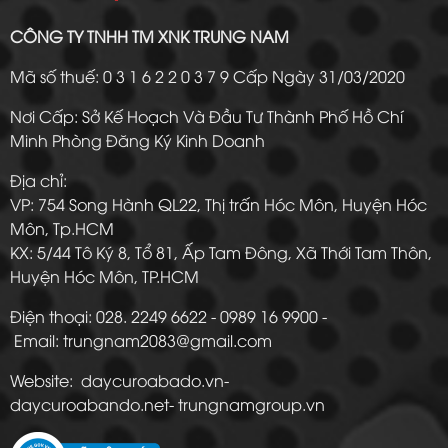
CÔNG TY TNHH TM XNK TRUNG NAM
Mã số thuế: 0 3 1 6 2 2 0 3 7 9 Cấp Ngày 31/03/2020
Nơi Cấp: Sở Kế Hoạch Và Đầu Tư Thành Phố Hồ Chí
Minh Phòng Đăng Ký Kinh Doanh
Địa chỉ:
VP: 754 Song Hành QL22, Thị trấn Hóc Môn, Huyện Hóc
Môn, Tp.HCM
KX: 5/44 Tô Ký 8, Tổ 81, Ấp Tam Đông, Xã Thới Tam Thôn,
Huyện Hóc Môn, TP.HCM
Điện thoại: 028. 2249 6622 - 0989 16 9900 -
Email: trungnam2083@gmail.com
Website: daycuroabado.vn-
daycuroabando.net- trungnamgroup.vn