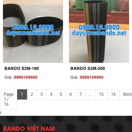
BANDO S2M-180
BANDO S2M-200
0989169900
0989169900
Giá:
Giá:
Page
1
2
3
4
5
6
7
...
15
16
Next
1 /
16
r
BANDO VIỆT NAM