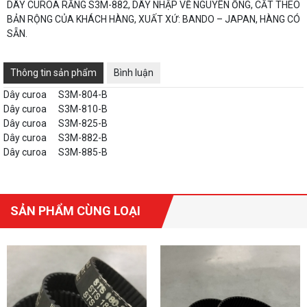
DÂY CUROA RĂNG S3M-882, DÂY NHẬP VỀ NGUYÊN ỐNG, CẮT THEO
BẢN RỘNG CỦA KHÁCH HÀNG, XUẤT XỨ: BANDO – JAPAN, HÀNG CÓ
SẴN.
Thông tin sản phẩm
Bình luận
Dây curoa
S3M-804-B
Dây curoa
S3M-810-B
Dây curoa
S3M-825-B
Dây curoa
S3M-882-B
Dây curoa
S3M-885-B
SẢN PHẨM CÙNG LOẠI