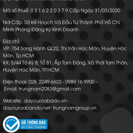
Mã số thuế: 0 3 1 6 2 2 0 3 7 9 Cấp Ngày 31/03/2020
Nơi Cấp: Sở Kế Hoạch Và Đầu Tư Thành Phố Hồ Chí
Minh Phòng Đăng Ký Kinh Doanh
Địa chỉ:
VP: 754 Song Hành QL22, Thị trấn Hóc Môn, Huyện Hóc
Môn, Tp.HCM
KX: 5/44 Tô Ký 8, Tổ 81, Ấp Tam Đông, Xã Thới Tam Thôn,
Huyện Hóc Môn, TP.HCM
Điện thoại: 028. 2249 6622 - 0989 16 9900 -
Email: trungnam2083@gmail.com
Website: daycuroabado.vn-
daycuroabando.net- trungnamgroup.vn