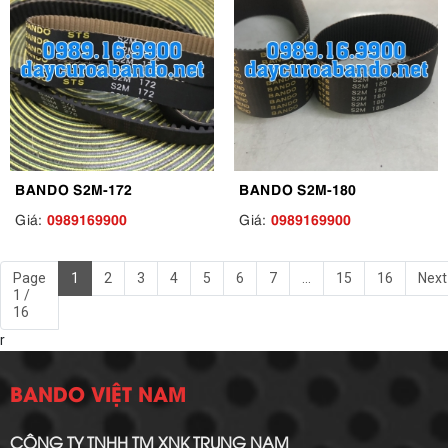
BANDO S2M-172
BANDO S2M-180
0989169900
0989169900
Giá:
Giá:
Page
1
2
3
4
5
6
7
...
15
16
Next
1 /
16
r
BANDO VIỆT NAM
CÔNG TY TNHH TM XNK TRUNG NAM