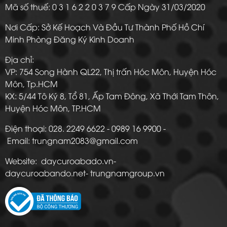
Mã số thuế: 0 3 1 6 2 2 0 3 7 9 Cấp Ngày 31/03/2020
Nơi Cấp: Sở Kế Hoạch Và Đầu Tư Thành Phố Hồ Chí
Minh Phòng Đăng Ký Kinh Doanh
Địa chỉ:
VP: 754 Song Hành QL22, Thị trấn Hóc Môn, Huyện Hóc
Môn, Tp.HCM
KX: 5/44 Tô Ký 8, Tổ 81, Ấp Tam Đông, Xã Thới Tam Thôn,
Huyện Hóc Môn, TP.HCM
Điện thoại: 028. 2249 6622 - 0989 16 9900 -
Email: trungnam2083@gmail.com
Website: daycuroabado.vn-
daycuroabando.net- trungnamgroup.vn