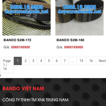
BANDO S2M-172
BANDO S2M-180
0989169900
0989169900
Giá:
Giá:
Page
1
2
3
4
5
6
7
...
15
16
Next
1 /
16
r
BANDO VIỆT NAM
CÔNG TY TNHH TM XNK TRUNG NAM