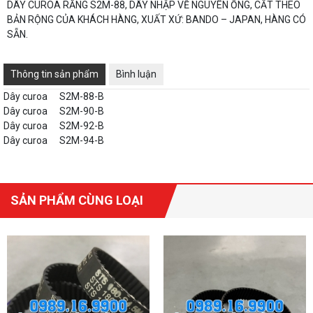
DÂY CUROA RĂNG S2M-88, DÂY NHẬP VỀ NGUYÊN ỐNG, CẮT THEO
BẢN RỘNG CỦA KHÁCH HÀNG, XUẤT XỨ: BANDO – JAPAN, HÀNG CÓ
SẴN.
Thông tin sản phẩm
Bình luận
Dây curoa
S2M-88-B
Dây curoa
S2M-90-B
Dây curoa
S2M-92-B
Dây curoa
S2M-94-B
SẢN PHẨM CÙNG LOẠI