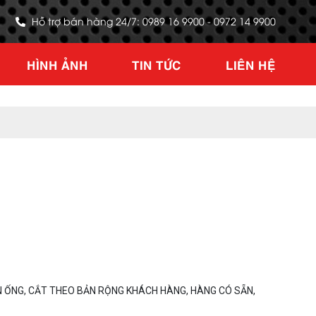
Hỗ trợ bán hàng 24/7: 0989 16 9900 - 0972 14 9900
HÌNH ẢNH
TIN TỨC
LIÊN HỆ
 ỐNG, CẮT THEO BẢN RỘNG KHÁCH HÀNG, HÀNG CÓ SẴN,