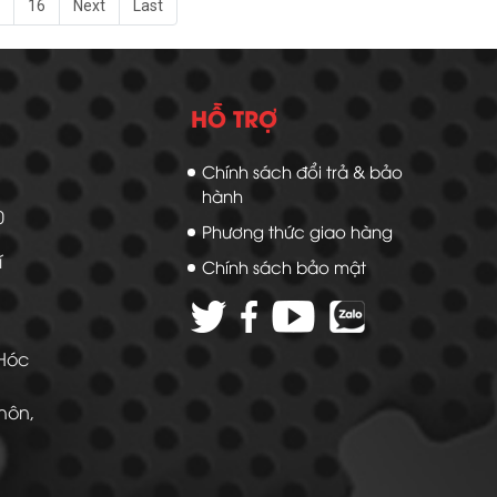
16
Next
Last
HỖ TRỢ
Chính sách đổi trả & bảo
hành
20
Phương thức giao hàng
í
Chính sách bảo mật
 Hóc
Thôn,
 -