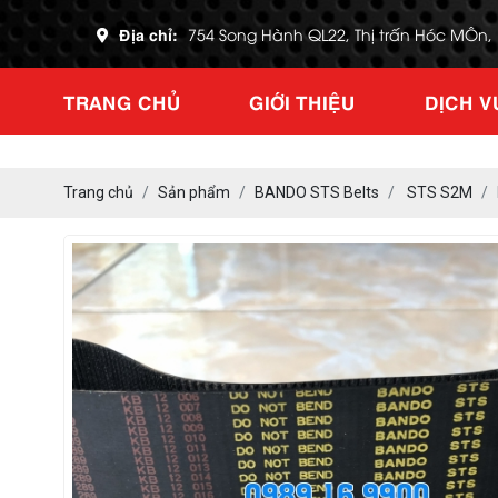
Địa chỉ:
754 Song Hành QL22, Thị trấn Hóc MÔn
TRANG CHỦ
GIỚI THIỆU
DỊCH V
Trang chủ
Sản phẩm
BANDO STS Belts
STS S2M