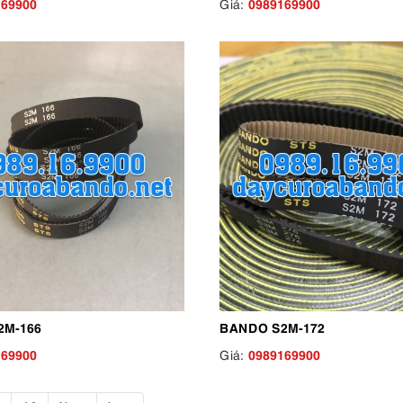
169900
0989169900
Giá:
2M-166
BANDO S2M-172
169900
0989169900
Giá: