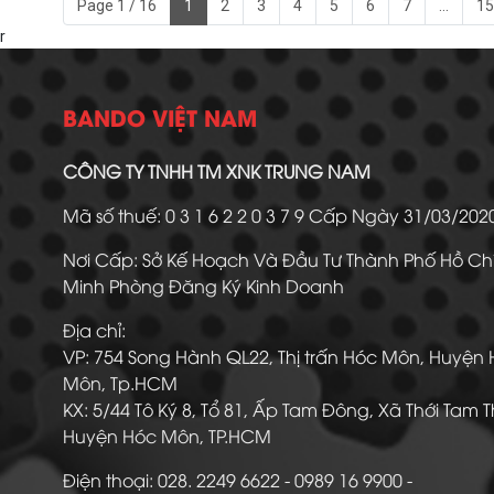
Page 1 / 16
1
2
3
4
5
6
7
...
15
r
BANDO VIỆT NAM
CÔNG TY TNHH TM XNK TRUNG NAM
Mã số thuế: 0 3 1 6 2 2 0 3 7 9 Cấp Ngày 31/03/20
Nơi Cấp: Sở Kế Hoạch Và Đầu Tư Thành Phố Hồ Ch
Minh Phòng Đăng Ký Kinh Doanh
Địa chỉ:
VP: 754 Song Hành QL22, Thị trấn Hóc Môn, Huyện
Môn, Tp.HCM
KX: 5/44 Tô Ký 8, Tổ 81, Ấp Tam Đông, Xã Thới Tam 
Huyện Hóc Môn, TP.HCM
Điện thoại: 028. 2249 6622 - 0989 16 9900