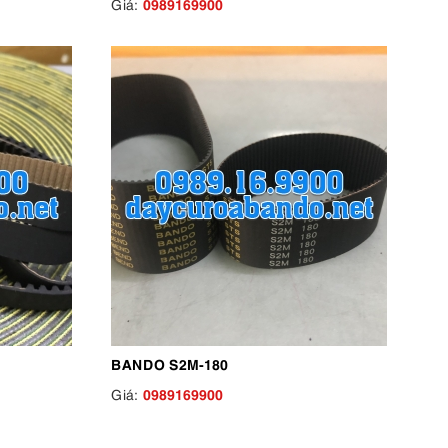
0989169900
Giá:
BANDO S2M-180
0989169900
Giá: