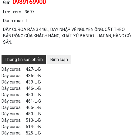
0989169900
Giá:
Lượt xem:
3697
Danh mục:
L
DÂY CUROA RĂNG 446L, DÂY NHẬP VỀ NGUYÊN ỐNG, CẮT THEO
BẢN RỘNG CỦA KHÁCH HÀNG, XUẤT XỨ BANDO - JAPAN, HÀNG CÓ
SẴN.
Thông tin sản phẩm
Bình luận
Dây curoa
427-L-B
Dây curoa
436-L-B
Dây curoa
439-L-B
Dây curoa
446-L-B
Dây curoa
450-L-B
Dây curoa
461-L-G
Dây curoa
465-L-B
Dây curoa
480-L-B
Dây curoa
510-L-B
Dây curoa
514-L-B
Dây curoa
525-L-B