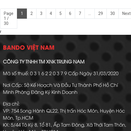
Page
1
2
3
4
5
6
7
...
29
30
Next
1 /
30
r
BANDO VIỆT NAM
CÔNG TY TNHH TM XNK TRUNG NAM
Mã số thuế: 0 3 1 6 2 2 0 3 7 9 Cấp Ngày 31/03/2020
Nơi Cấp: Sở Kế Hoạch Và Đầu Tư Thành Phố Hồ Chí
Minh Phòng Đăng Ký Kinh Doanh
Địa chỉ:
VP: 754 Song Hành QL22, Thị trấn Hóc Môn, Huyện Hóc
Môn, Tp.HCM
KX: 5/44 Tô Ký 8, Tổ 81, Ấp Tam Đông, Xã Thới Tam Thôn,