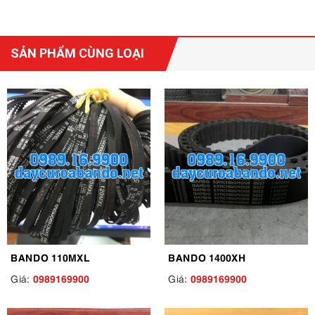
SẢN PHẨM CÙNG LOẠI
BANDO 110MXL
BANDO 1400XH
0989169900
0989169900
Giá:
Giá: