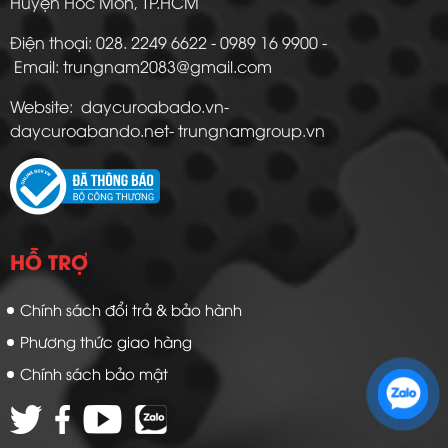
Huyện Hóc Môn, TP.HCM
Điện thoại: 028. 2249 6622 - 0989 16 9900 -
Email: trungnam2083@gmail.com
Website: daycuroabado.vn-
daycuroabando.net- trungnamgroup.vn
HỖ TRỢ
Chính sách đổi trả & bảo hành
Phương thức giao hàng
Zalo 1: 0989 16 9900
Chính sách bảo mật
Zalo 2: 0972 14 9900