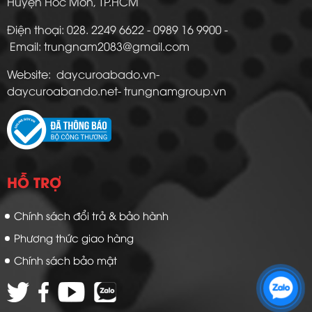
Huyện Hóc Môn, TP.HCM
Điện thoại: 028. 2249 6622 - 0989 16 9900 -
Email: trungnam2083@gmail.com
Website: daycuroabado.vn-
daycuroabando.net- trungnamgroup.vn
HỖ TRỢ
Chính sách đổi trả & bảo hành
Phương thức giao hàng
Chính sách bảo mật
Zalo 1: 0989 16 9900
Zalo 2: 0972 14 9900