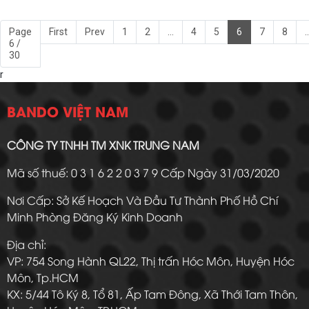
Page
First
Prev
1
2
...
4
5
6
7
8
..
6 /
30
r
BANDO VIỆT NAM
CÔNG TY TNHH TM XNK TRUNG NAM
Mã số thuế: 0 3 1 6 2 2 0 3 7 9 Cấp Ngày 31/03/2020
Nơi Cấp: Sở Kế Hoạch Và Đầu Tư Thành Phố Hồ Chí
Minh Phòng Đăng Ký Kinh Doanh
Địa chỉ:
VP: 754 Song Hành QL22, Thị trấn Hóc Môn, Huyện Hóc
Môn, Tp.HCM
KX: 5/44 Tô Ký 8, Tổ 81, Ấp Tam Đông, Xã Thới Tam Thôn,