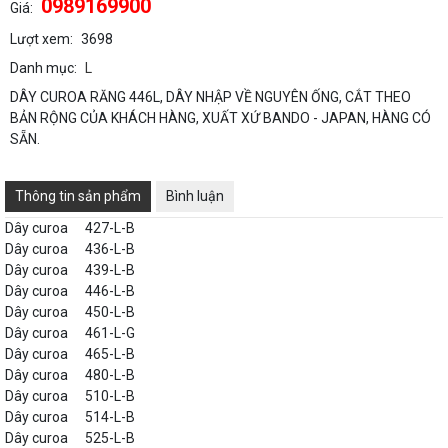
0989169900
Giá:
Lượt xem:
3698
Danh mục:
L
DÂY CUROA RĂNG 446L, DÂY NHẬP VỀ NGUYÊN ỐNG, CẮT THEO
BẢN RỘNG CỦA KHÁCH HÀNG, XUẤT XỨ BANDO - JAPAN, HÀNG CÓ
SẴN.
Thông tin sản phẩm
Bình luận
Dây curoa
427-L-B
Dây curoa
436-L-B
Dây curoa
439-L-B
Dây curoa
446-L-B
Dây curoa
450-L-B
Dây curoa
461-L-G
Dây curoa
465-L-B
Dây curoa
480-L-B
Dây curoa
510-L-B
Dây curoa
514-L-B
Dây curoa
525-L-B