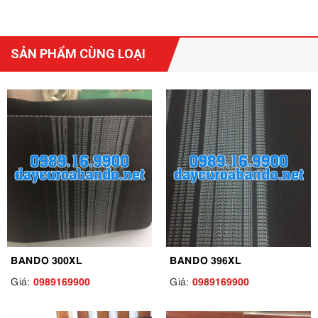
SẢN PHẨM CÙNG LOẠI
BANDO 300XL
BANDO 396XL
0989169900
0989169900
Giá:
Giá: