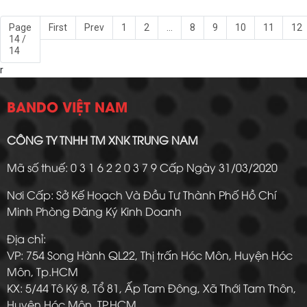
Page
First
Prev
1
2
...
8
9
10
11
12
14 /
14
r
BANDO VIỆT NAM
CÔNG TY TNHH TM XNK TRUNG NAM
Mã số thuế: 0 3 1 6 2 2 0 3 7 9 Cấp Ngày 31/03/2020
Nơi Cấp: Sở Kế Hoạch Và Đầu Tư Thành Phố Hồ Chí
Minh Phòng Đăng Ký Kinh Doanh
Địa chỉ:
VP: 754 Song Hành QL22, Thị trấn Hóc Môn, Huyện Hóc
Môn, Tp.HCM
KX: 5/44 Tô Ký 8, Tổ 81, Ấp Tam Đông, Xã Thới Tam Thôn,
Huyện Hóc Môn, TP.HCM