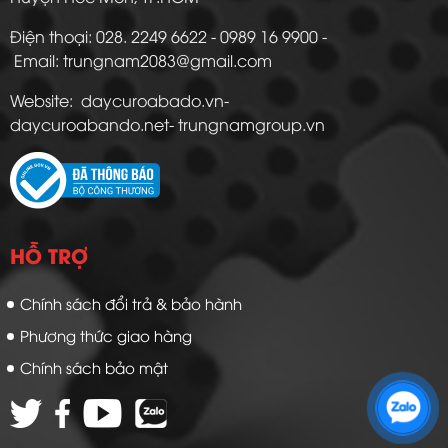
Điện thoại: 028. 2249 6622 - 0989 16 9900 -
Email: trungnam2083@gmail.com
Website: daycuroabado.vn-
daycuroabando.net- trungnamgroup.vn
HỖ TRỢ
Chính sách đổi trả & bảo hành
Phương thức giao hàng
Chính sách bảo mật
Zalo 1: 0989 16 9900
Zalo 2: 0972 14 9900