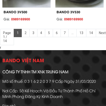
BANDO 3V500
BANDO 3V530
0989169900
0989169900
Giá:
Giá:
Page
1
2
3
4
5
6
7
...
13
14
Next
1 /
14
r
BANDO VIỆT NAM
CÔNG TY TNHH TM XNK TRUNG NAM
Mã số thuế: 0 3 1 6 2 2 0 3 7 9 Cấp Ngày 31/03/2020
Nơi Cấp: Sở Kế Hoạch Và Đầu Tư Thành Phố Hồ Chí
Minh Phòng Đăng Ký Kinh Doanh
Địa chỉ: