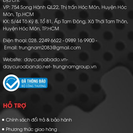
VP: 754 Song Hành QL22, Thị trấn Hóc Môn, Huyện Hóc
Môn, Tp.HCM
KX: 5/44 Tô Ký 8, Tổ 81, Ấp Tam Đông, Xã Thới Tam Thôn,
Huyện Hóc Môn, TP.HCM
Điện thoại: 028. 2249 6622 - 0989 16 9900 -
Email: trungnam2083@gmail.com
Website: daycuroabado.vn-
daycuroabando.net- trungnamgroup.vn
HỖ TRỢ
Chính sách đổi trả & bảo hành
Phương thức giao hàng