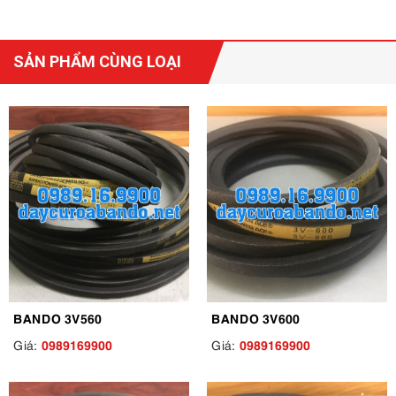
SẢN PHẨM CÙNG LOẠI
BANDO 3V560
BANDO 3V600
0989169900
0989169900
Giá:
Giá: