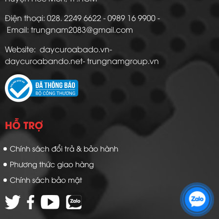
Điện thoại: 028. 2249 6622 - 0989 16 9900 -
Email: trungnam2083@gmail.com
Website: daycuroabado.vn-
daycuroabando.net- trungnamgroup.vn
HỖ TRỢ
Chính sách đổi trả & bảo hành
Phương thức giao hàng
Chính sách bảo mật
Zalo 1: 0989 16 9900
Zalo 2: 0972 14 9900