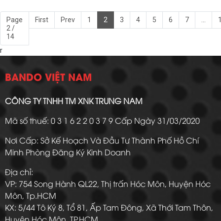
Page
First
Prev
1
2
3
4
5
6
7
...
2 /
14
r
BANDO VIỆT NAM
CÔNG TY TNHH TM XNK TRUNG NAM
Mã số thuế: 0 3 1 6 2 2 0 3 7 9 Cấp Ngày 31/03/2020
Nơi Cấp: Sở Kế Hoạch Và Đầu Tư Thành Phố Hồ Chí
Minh Phòng Đăng Ký Kinh Doanh
Địa chỉ:
VP: 754 Song Hành QL22, Thị trấn Hóc Môn, Huyện Hóc
Môn, Tp.HCM
KX: 5/44 Tô Ký 8, Tổ 81, Ấp Tam Đông, Xã Thới Tam Thôn,
Huyện Hóc Môn, TP.HCM