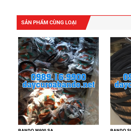
SẢN PHẨM CÙNG LOẠI
BANDO W600 SA
BANDO S