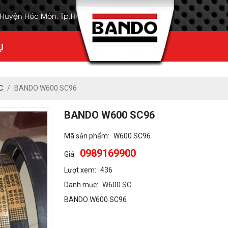
, Huyện Hóc Môn, Tp.HCM
Ụ
C
BANDO W600 SC96
BANDO W600 SC96
Mã sản phẩm:
W600 SC96
0989169900
Giá:
Lượt xem:
436
Danh mục:
W600 SC
BANDO W600 SC96