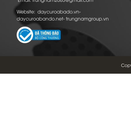
Website: daycuroabado.vn-
daycuroabando.net- trungnamgroup.vn
Copy