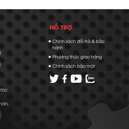
HỖ TRỢ
Chính sách đổi trả & bảo
hành
20
Phương thức giao hàng
í
Chính sách bảo mật
 Hóc
Thôn,
 -