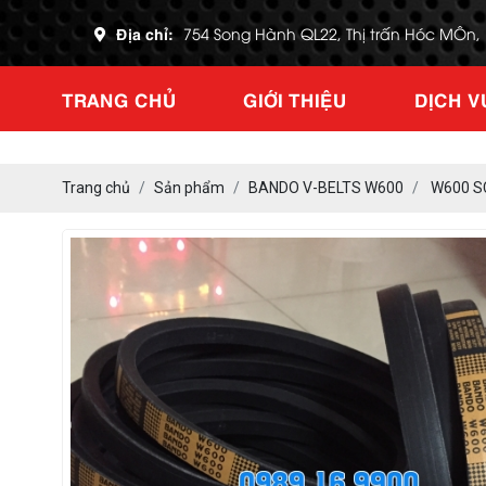
Địa chỉ:
754 Song Hành QL22, Thị trấn Hóc MÔn
TRANG CHỦ
GIỚI THIỆU
DỊCH V
Trang chủ
Sản phẩm
BANDO V-BELTS W600
W600 S