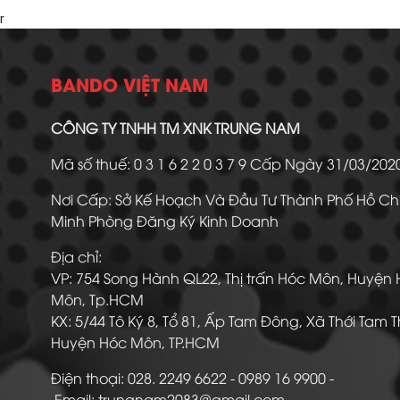
r
BANDO VIỆT NAM
CÔNG TY TNHH TM XNK TRUNG NAM
Mã số thuế: 0 3 1 6 2 2 0 3 7 9 Cấp Ngày 31/03/20
Nơi Cấp: Sở Kế Hoạch Và Đầu Tư Thành Phố Hồ Ch
Minh Phòng Đăng Ký Kinh Doanh
Địa chỉ:
VP: 754 Song Hành QL22, Thị trấn Hóc Môn, Huyện
Môn, Tp.HCM
KX: 5/44 Tô Ký 8, Tổ 81, Ấp Tam Đông, Xã Thới Tam 
Huyện Hóc Môn, TP.HCM
Điện thoại: 028. 2249 6622 - 0989 16 9900
Email: trungnam2083@gmail.com