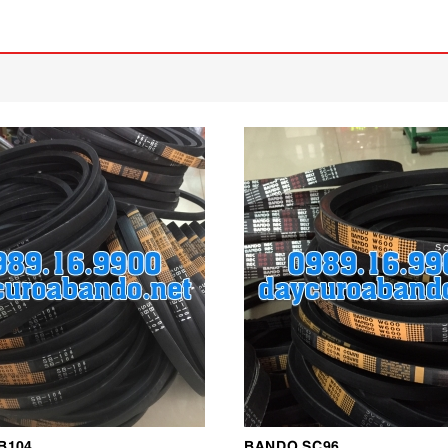
B104
BANDO SC96