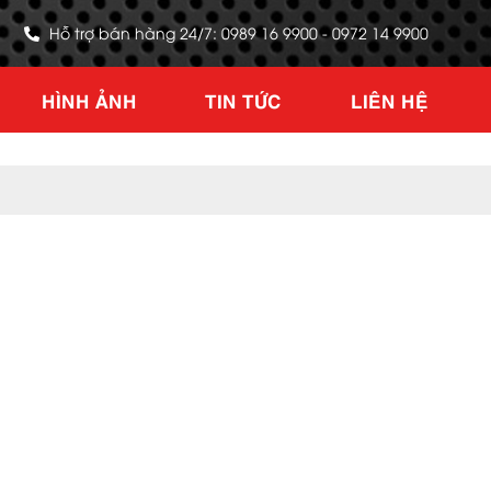
Hỗ trợ bán hàng 24/7: 0989 16 9900 - 0972 14 9900
HÌNH ẢNH
TIN TỨC
LIÊN HỆ