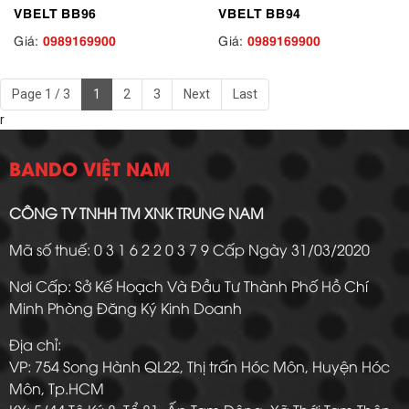
VBELT BB96
VBELT BB94
0989169900
0989169900
Giá:
Giá:
Page 1 / 3
1
2
3
Next
Last
r
BANDO VIỆT NAM
CÔNG TY TNHH TM XNK TRUNG NAM
Mã số thuế: 0 3 1 6 2 2 0 3 7 9 Cấp Ngày 31/03/2020
Nơi Cấp: Sở Kế Hoạch Và Đầu Tư Thành Phố Hồ Chí
Minh Phòng Đăng Ký Kinh Doanh
Địa chỉ:
VP: 754 Song Hành QL22, Thị trấn Hóc Môn, Huyện Hóc
Môn, Tp.HCM