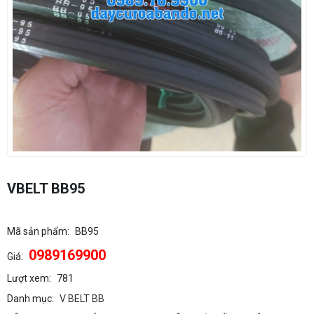
VBELT BB95
Mã sản phẩm:
BB95
0989169900
Giá:
Lượt xem:
781
Danh mục:
V BELT BB