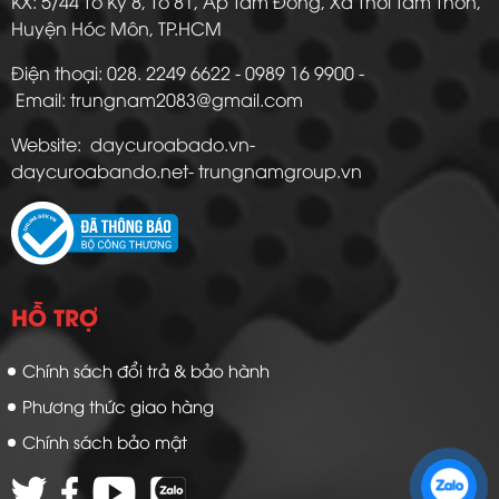
KX: 5/44 Tô Ký 8, Tổ 81, Ấp Tam Đông, Xã Thới Tam Thôn,
Huyện Hóc Môn, TP.HCM
Điện thoại: 028. 2249 6622 - 0989 16 9900 -
Email: trungnam2083@gmail.com
Website: daycuroabado.vn-
daycuroabando.net- trungnamgroup.vn
HỖ TRỢ
Chính sách đổi trả & bảo hành
Phương thức giao hàng
Chính sách bảo mật
Zalo 1: 0989 16 9900