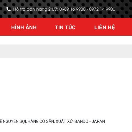
Hỗ trợ bán hàng 24/7: 0989 16 9900 - 0972 14 9900
HÌNH ẢNH
TIN TỨC
LIÊN HỆ
 NGUYÊN SỢI, HÀNG CÓ SẴN, XUẤT XỨ: BANDO - JAPAN