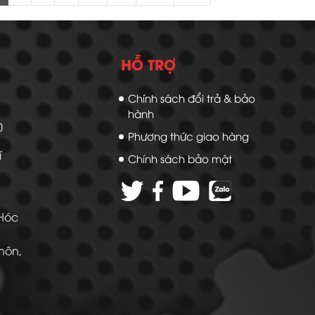
HỖ TRỢ
Chính sách đổi trả & bảo
hành
20
Phương thức giao hàng
í
Chính sách bảo mật
 Hóc
Thôn,
 -