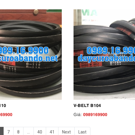
110
V-BELT B104
169900
0989169900
Giá:
7
8
...
40
41
Next
Last