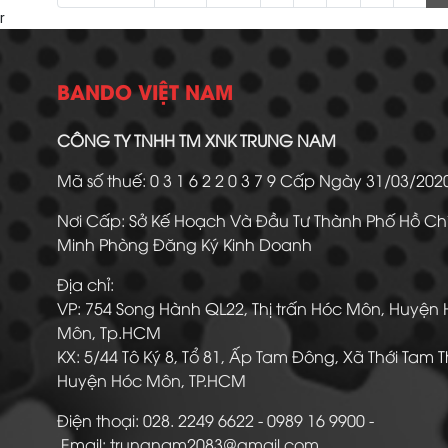
r
BANDO VIỆT NAM
CÔNG TY TNHH TM XNK TRUNG NAM
Mã số thuế: 0 3 1 6 2 2 0 3 7 9 Cấp Ngày 31/03/20
Nơi Cấp: Sở Kế Hoạch Và Đầu Tư Thành Phố Hồ Ch
Minh Phòng Đăng Ký Kinh Doanh
Địa chỉ:
VP: 754 Song Hành QL22, Thị trấn Hóc Môn, Huyện
Môn, Tp.HCM
KX: 5/44 Tô Ký 8, Tổ 81, Ấp Tam Đông, Xã Thới Tam 
Huyện Hóc Môn, TP.HCM
Điện thoại: 028. 2249 6622 - 0989 16 9900
Email: trungnam2083@gmail.com