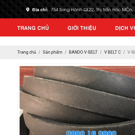
Địa chỉ:
754 Song Hành QL22, Thị trấn Hóc MÔn
TRANG CHỦ
GIỚI THIỆU
DỊCH V
Trang chủ
Sản phẩm
BANDO V-BELT
V BELT C
V-B