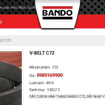
, Huyện Hóc Môn, Tp.HCM
Ụ
ELT C72
V-BELT C72
Mã sản phẩm:
C72
0989169900
Giá:
Lượt xem:
4914
Danh mục:
V BELT C
DÂY CUROA HÌNH THANG BANDO C72, DÂY NHẬP VỀ