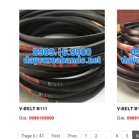
V-BELT B111
V-BELT B
0989169900
0989
Giá:
Giá:
Page 6 / 41
First
Prev
1
2
...
4
5
6