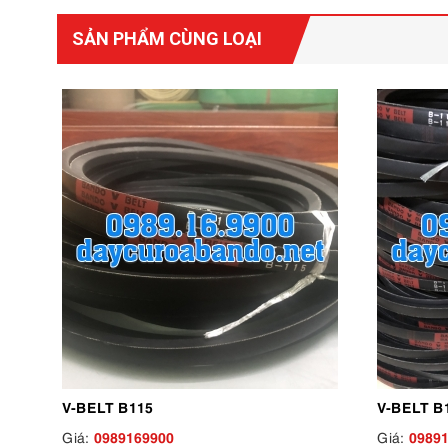
SẢN PHẨM CÙNG LOẠI
V-BELT B115
V-BELT B
0989169900
0989
Giá:
Giá: